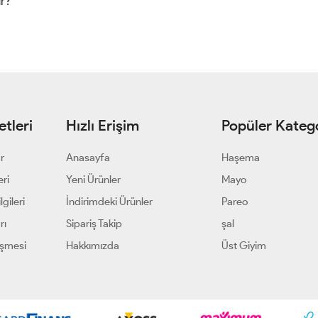
ur?
tleri
Hızlı Erişim
Popüler Katego
ar
Anasayfa
Haşema
eri
Yeni Ürünler
Mayo
gileri
İndirimdeki Ürünler
Pareo
rı
Sipariş Takip
şal
eşmesi
Hakkımızda
Üst Giyim