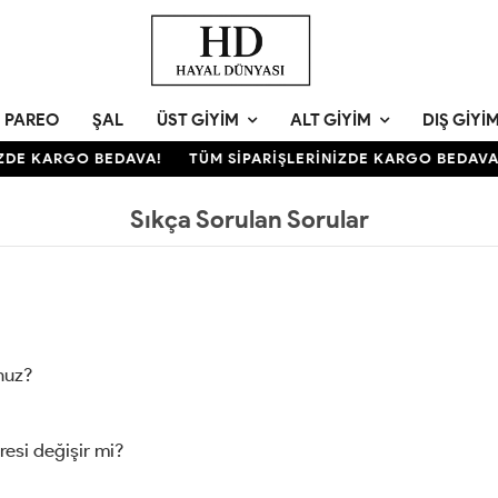
PAREO
ŞAL
ÜST GIYIM
ALT GIYIM
DIŞ GIYI
ZDE KARGO BEDAVA!
TÜM SİPARİŞLERİNİZDE KARGO BEDAVA!
Sıkça Sorulan Sorular
nuz?
resi değişir mi?