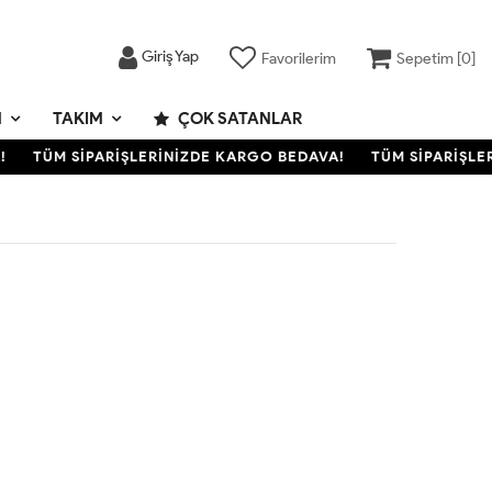
Giriş Yap
Favorilerim
Sepetim [
0
]
M
TAKIM
ÇOK SATANLAR
TÜM SİPARİŞLERİNİZDE KARGO BEDAVA!
TÜM SİPARİŞLER