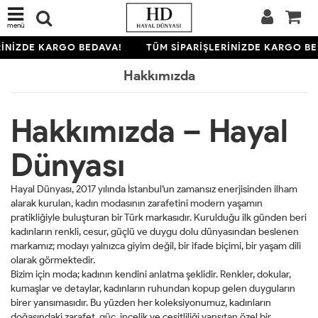
menü
RİNİZDE KARGO BEDAVA!
TÜM SİPARİŞLERİNİZDE KARGO BE
Hakkımızda
Hakkımızda – Hayal
Dünyası
Hayal Dünyası, 2017 yılında İstanbul’un zamansız enerjisinden ilham
alarak kurulan, kadın modasının zarafetini modern yaşamın
pratikliğiyle buluşturan bir Türk markasıdır. Kurulduğu ilk günden beri
kadınların renkli, cesur, güçlü ve duygu dolu dünyasından beslenen
markamız; modayı yalnızca giyim değil, bir ifade biçimi, bir yaşam dili
olarak görmektedir.
Bizim için moda; kadının kendini anlatma şeklidir. Renkler, dokular,
kumaşlar ve detaylar, kadınların ruhundan kopup gelen duyguların
birer yansımasıdır. Bu yüzden her koleksiyonumuz, kadınların
doğasındaki zarafet, güç, incelik ve çeşitliliği yansıtan özel bir