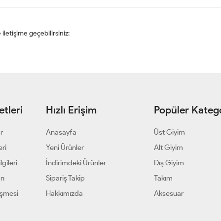
 iletişime geçebilirsiniz:
tleri
Hızlı Erişim
Popüler Katego
ar
Anasayfa
Üst Giyim
eri
Yeni Ürünler
Alt Giyim
gileri
İndirimdeki Ürünler
Dış Giyim
rı
Sipariş Takip
Takım
eşmesi
Hakkımızda
Aksesuar