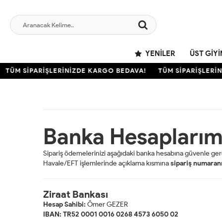
YENILER
ÜST GIY
TÜM SİPARİŞLERİNİZDE KARGO BEDAVA!
TÜM SİPARİŞLERİ
Banka Hesaplarım
Sipariş ödemelerinizi aşağıdaki banka hesabına güvenle gerçe
Havale/EFT işlemlerinde açıklama kısmına
sipariş numaranı
Ziraat Bankası
Hesap Sahibi:
Ömer GEZER
IBAN:
TR52 0001 0016 0268 4573 6050 02