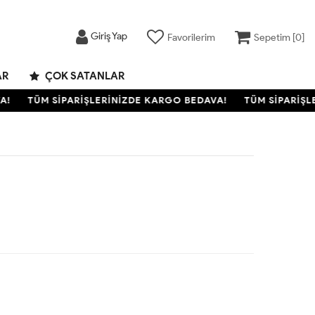
Giriş Yap
Favorilerim
Sepetim [
0
]
AR
ÇOK SATANLAR
A!
TÜM SİPARİŞLERİNİZDE KARGO BEDAVA!
TÜM SİPARİŞL