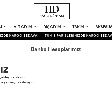
IM
ALT GIYIM
DIŞ GIYIM
TAKIM
AKSESU
NİZDE KARGO BEDAVA!
TÜM SİPARİŞLERİNİZDE KARGO BEDAV
Banka Hesaplarımız
ız
kleştirebilirsiniz.
zı
yazmayı unutmayınız.