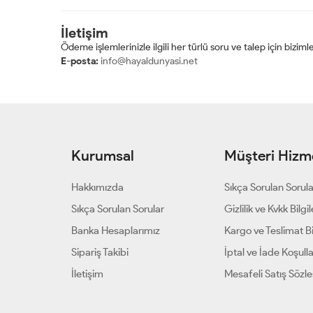
İletişim
Ödeme işlemlerinizle ilgili her türlü soru ve talep için bizimle
E-posta:
info@hayaldunyasi.net
Kurumsal
Müşteri Hizme
Hakkımızda
Sıkça Sorulan Sorul
Sıkça Sorulan Sorular
Gizlilik ve Kvkk Bilgil
Banka Hesaplarımız
Kargo ve Teslimat Bil
Sipariş Takibi
İptal ve İade Koşulla
İletişim
Mesafeli Satış Sözl