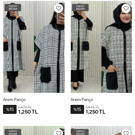
BDN-
BDN-
KARGO
KARGO
38-
38-
BEDAVA
BEDAVA
70
70
Arem Panço
Arem Panço
1,475 TL
1,475 TL
15
15
%
%
1,250 TL
1,250 TL
STD-
STD-
BDN-
BDN-
KARGO
KARGO
38-
38-
BEDAVA
BEDAVA