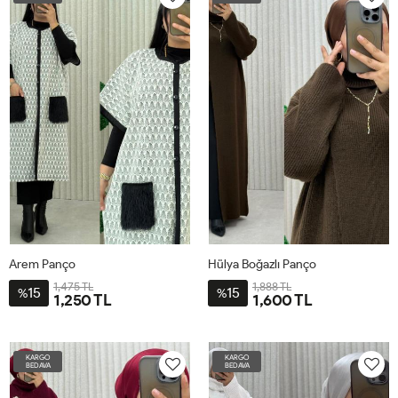
60
60
Arem Panço
Hülya Boğazlı Panço
1,475 TL
1,888 TL
15
15
%
%
1,250 TL
1,600 TL
STD-
STD-
BDN-
BDN-
KARGO
KARGO
38-
40-
BEDAVA
BEDAVA
60
56