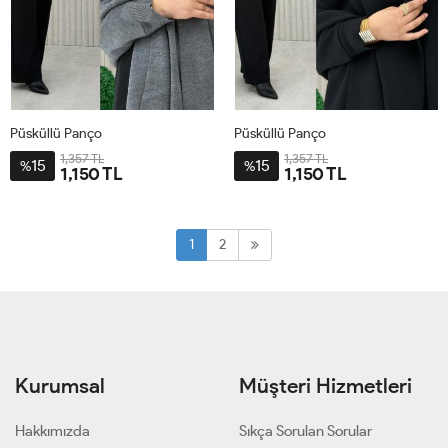
Püsküllü Panço
Püsküllü Panço
1,357 TL
1,357 TL
15
15
%
%
1,150 TL
1,150 TL
STD-
STD-
BDN-
BDN-
1
2
38-
38-
54
54
Kurumsal
Müşteri Hizmetleri
Hakkımızda
Sıkça Sorulan Sorular