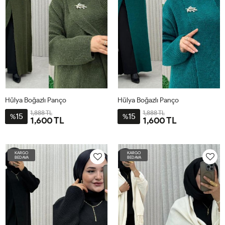
Hülya Boğazlı Panço
Hülya Boğazlı Panço
1,888 TL
1,888 TL
15
15
%
%
1,600 TL
1,600 TL
STD-
STD-
BDN-
BDN-
KARGO
KARGO
40-
40-
BEDAVA
BEDAVA
56
56