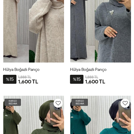
Hülya Boğazlı Panço
Hülya Boğazlı Panço
1,888 TL
1,888 TL
15
15
%
%
1,600 TL
1,600 TL
STD-
STD-
BDN-
BDN-
KARGO
KARGO
40-
40-
BEDAVA
BEDAVA
56
56