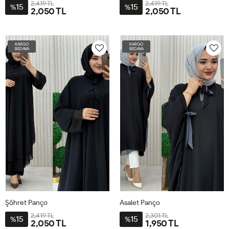
2,419 TL
2,419 TL
15
15
%
%
2,050 TL
2,050 TL
STD-
STD-
BDN-
BDN-
KARGO
KARGO
38-
38-
BEDAVA
BEDAVA
60
60
Şöhret Panço
Asalet Panço
2,419 TL
2,301 TL
15
15
%
%
2,050 TL
1,950 TL