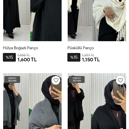
Hülya Boğazlı Panço
Püsküllü Panço
1,888 TL
1,357 TL
15
15
%
%
1,600 TL
1,150 TL
STD-
STD-
BDN-
BDN-
KARGO
KARGO
40-
38-
BEDAVA
BEDAVA
56
54