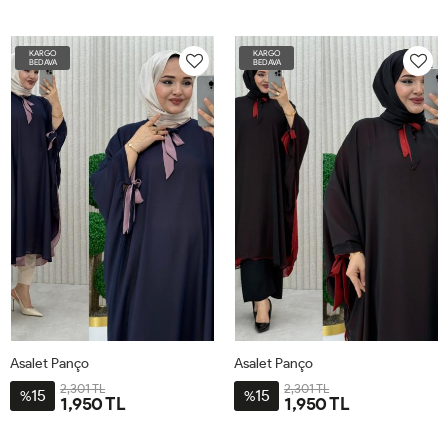
STD-
STD-
BDN-
BDN-
KARGO
KARGO
38-
38-
BEDAVA
BEDAVA
60
70
Asalet Panço
Asalet Panço
2,301 TL
2,301 TL
15
15
%
%
1,950 TL
1,950 TL
STD-
STD-