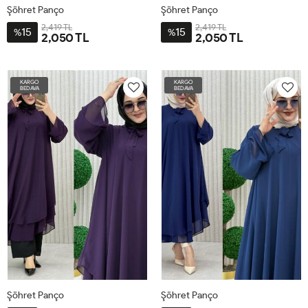
Şöhret Panço
Şöhret Panço
2,419 TL
2,419 TL
15
15
%
%
2,050 TL
2,050 TL
STD-
STD-
BDN-
BDN-
KARGO
KARGO
38-
38-
BEDAVA
BEDAVA
60
60
Şöhret Panço
Şöhret Panço