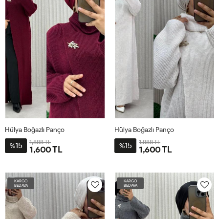
Hülya Boğazlı Panço
Hülya Boğazlı Panço
1,888 TL
1,888 TL
15
15
%
%
1,600 TL
1,600 TL
STD-
STD-
BDN-
BDN-
KARGO
KARGO
40-
40-
BEDAVA
BEDAVA
56
56