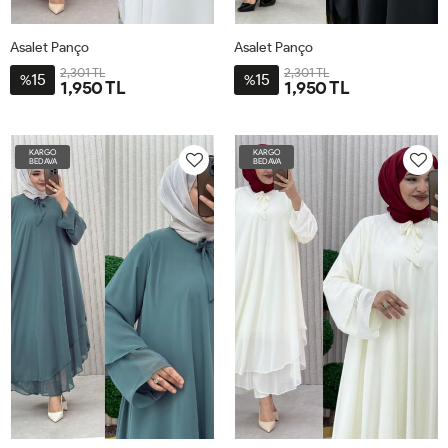
Asalet Panço
Asalet Panço
2,301 TL
2,301 TL
15
15
%
%
1,950 TL
1,950 TL
STD-
STD-
BDN-
BDN-
KARGO
KARGO
38-
38-
BEDAVA
BEDAVA
70
70