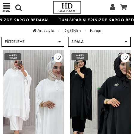
menü
İZDE KARGO BEDAVA!
TÜM SİPARİŞLERİNİZDE KARGO BEDAV
Anasayfa
Dış Giyim
Panço
FILTRELEME
SIRALA
KARGO
KARGO
BEDAVA
BEDAVA