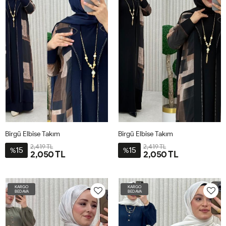
Birgü Elbise Takım
Birgü Elbise Takım
2,419 TL
2,419 TL
15
15
%
%
2,050 TL
2,050 TL
54-
54-
56
56
KARGO
KARGO
BEDAVA
BEDAVA