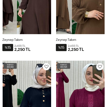
Zeynep Takım
Zeynep Takım
2,655 TL
2,655 TL
15
15
%
%
2,250 TL
2,250 TL
3-
3-
BDN-
BDN-
KARGO
KARGO
52-
52-
BEDAVA
BEDAVA
54
54