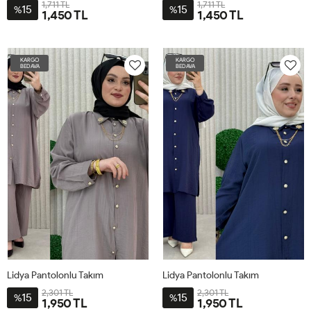
1,711 TL
1,711 TL
15
15
%
%
1,450 TL
1,450 TL
3-
3-
BDN-
BDN-
KARGO
KARGO
56-
56-
BEDAVA
BEDAVA
62
62
Lidya Pantolonlu Takım
Lidya Pantolonlu Takım
2,301 TL
2,301 TL
15
15
%
%
1,950 TL
1,950 TL