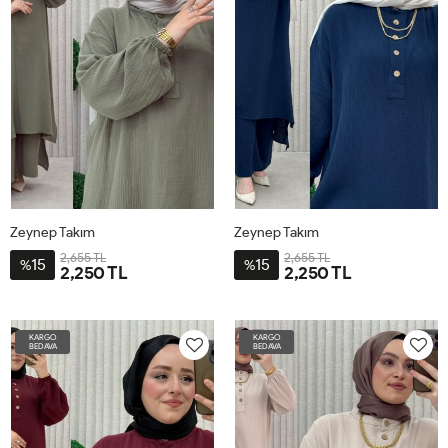
Zeynep Takım
Zeynep Takım
2,655 TL
2,655 TL
15
15
%
%
2,250 TL
2,250 TL
3-
3-
BDN-
BDN-
KARGO
KARGO
52-
52-
BEDAVA
BEDAVA
54
54