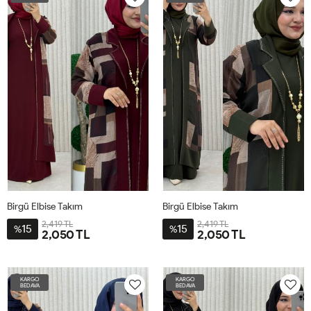
Birgü Elbise Takım
Birgü Elbise Takım
2,419 TL
2,419 TL
15
15
%
%
2,050 TL
2,050 TL
54-
54-
56
56
KARGO
KARGO
BEDAVA
BEDAVA