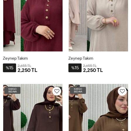
Zeynep Takım
Zeynep Takım
2,655 TL
2,655 TL
15
15
%
%
2,250 TL
2,250 TL
3-
3-
BDN-
BDN-
KARGO
KARGO
52-
52-
BEDAVA
BEDAVA
54
54