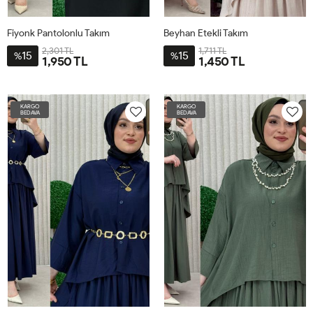
Fiyonk Pantolonlu Takım
Beyhan Etekli Takım
2,301 TL
1,711 TL
15
15
%
%
1,950 TL
1,450 TL
4BDN58-
3-
60
BDN-
KARGO
KARGO
56-
BEDAVA
BEDAVA
62