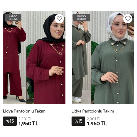
54-
54-
56
56
KARGO
KARGO
BEDAVA
BEDAVA
Lidya Pantolonlu Takım
Lidya Pantolonlu Takım
2,301 TL
2,301 TL
15
15
%
%
1,950 TL
1,950 TL
54-
54-