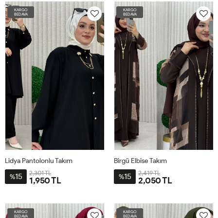
56
56
KARGO
KARGO
BEDAVA
BEDAVA
Lidya Pantolonlu Takım
Birgü Elbise Takım
2,301 TL
2,419 TL
15
15
%
%
1,950 TL
2,050 TL
54-
54-
56
56
KARGO
KARGO
BEDAVA
BEDAVA