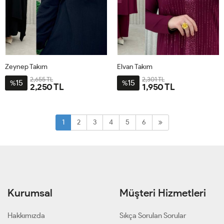
Zeynep Takım
Elvan Takım
2,655 TL
2,301 TL
15
15
%
%
2,250 TL
1,950 TL
3-
4-
BDN-
BDN-
1
2
3
4
5
6
52-
58-
54
60
Kurumsal
Müşteri Hizmetleri
Hakkımızda
Sıkça Sorulan Sorular