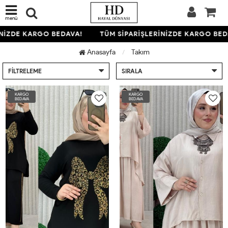
menü
ZDE KARGO BEDAVA!
TÜM SİPARİŞLERİNİZDE KARGO BEDAV
Anasayfa
Takım
FILTRELEME
SIRALA
KARGO
KARGO
BEDAVA
BEDAVA