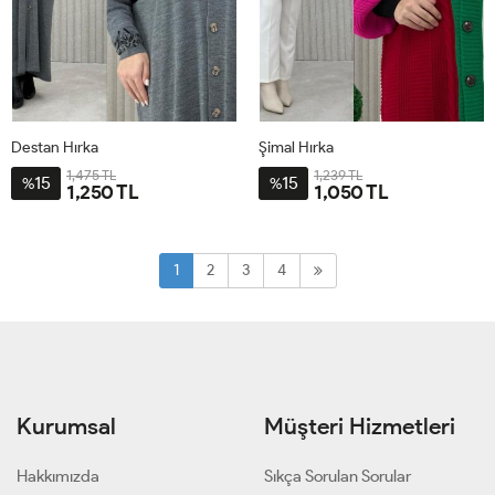
Destan Hırka
Şimal Hırka
1,475 TL
1,239 TL
15
15
%
%
1,250 TL
1,050 TL
STD40-
STD-
60
BDN-
1
2
3
4
38-
58
Kurumsal
Müşteri Hizmetleri
Hakkımızda
Sıkça Sorulan Sorular