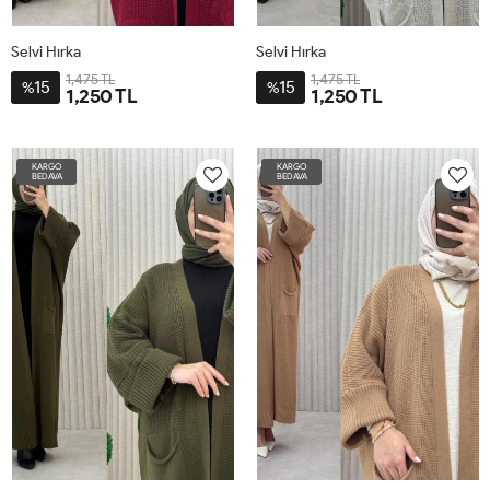
Selvi Hırka
Selvi Hırka
1,475 TL
1,475 TL
15
15
%
%
1,250 TL
1,250 TL
STD-
STD-
BDN-
BDN-
KARGO
KARGO
38-
38-
BEDAVA
BEDAVA
60
60