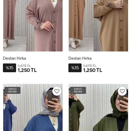
Destan Hırka
Destan Hırka
1,475 TL
1,475 TL
15
15
%
%
1,250 TL
1,250 TL
STD40-
STD40-
60
60
KARGO
KARGO
BEDAVA
BEDAVA