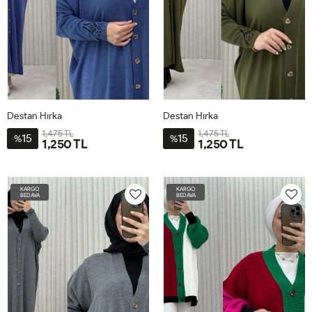
Destan Hırka
Destan Hırka
1,475 TL
1,475 TL
15
15
%
%
1,250 TL
1,250 TL
STD40-
STD40-
60
60
KARGO
KARGO
BEDAVA
BEDAVA