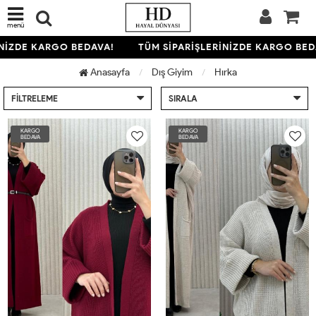
menü
ZDE KARGO BEDAVA!
TÜM SİPARİŞLERİNİZDE KARGO BEDAV
Anasayfa
Dış Giyim
Hırka
FILTRELEME
SIRALA
KARGO
KARGO
BEDAVA
BEDAVA