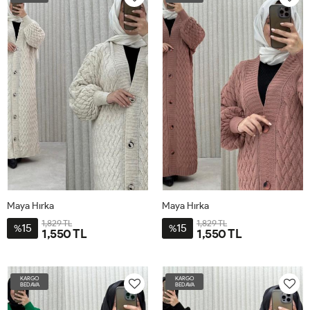
52
52
Maya Hırka
Maya Hırka
1,829 TL
1,829 TL
15
15
%
%
1,550 TL
1,550 TL
STD-
STD-
BDN-
BDN-
KARGO
KARGO
38-
38-
BEDAVA
BEDAVA
52
52