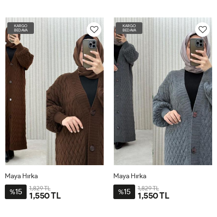
STD-
STD-
BDN-
BDN-
KARGO
KARGO
38-
38-
BEDAVA
BEDAVA
60
60
Maya Hırka
Maya Hırka
1,829 TL
1,829 TL
15
15
%
%
1,550 TL
1,550 TL
STD-
STD-