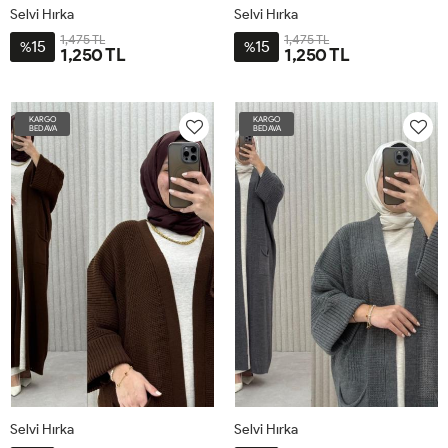
Selvi Hırka
Selvi Hırka
1,475 TL
1,475 TL
15
15
%
%
1,250 TL
1,250 TL
STD-
STD-
BDN-
BDN-
KARGO
KARGO
38-
38-
BEDAVA
BEDAVA
60
60
Selvi Hırka
Selvi Hırka