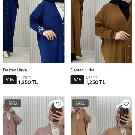
Destan Hırka
Destan Hırka
1,475 TL
1,475 TL
15
15
%
%
1,250 TL
1,250 TL
STD40-
STD40-
60
60
KARGO
KARGO
BEDAVA
BEDAVA