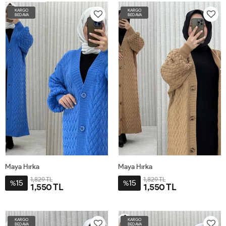
BDN-
BDN-
KARGO
KARGO
38-
38-
BEDAVA
BEDAVA
52
52
Maya Hırka
Maya Hırka
1,829 TL
1,829 TL
15
15
%
%
1,550 TL
1,550 TL
STD-
STD-
BDN-
BDN-
KARGO
KARGO
38-
38-
BEDAVA
BEDAVA