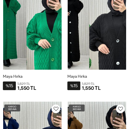
Maya Hırka
Maya Hırka
1,829 TL
1,829 TL
15
15
%
%
1,550 TL
1,550 TL
STD-
STD-
BDN-
BDN-
KARGO
KARGO
38-
38-
BEDAVA
BEDAVA
52
52