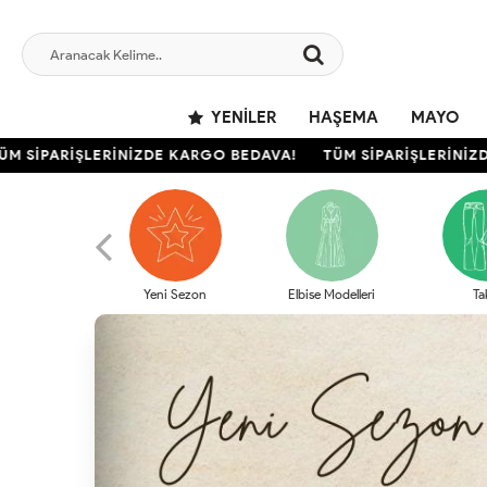
YENILER
HAŞEMA
MAYO
İPARİŞLERİNİZDE KARGO BEDAVA!
TÜM SİPARİŞLERİNİZDE K
Yeni Sezon
Elbise Modelleri
Ta