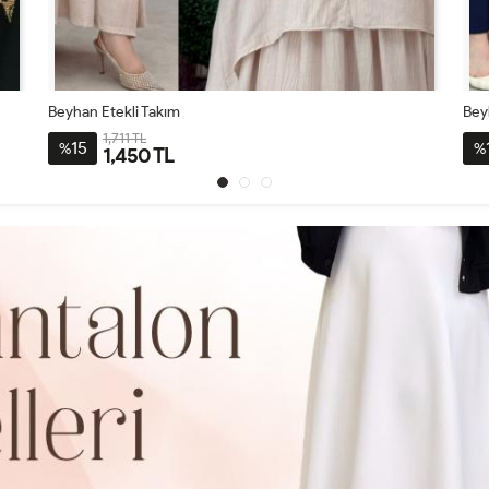
Beyhan Etekli Takım
Bey
1,711 TL
15
%
%
1,450 TL