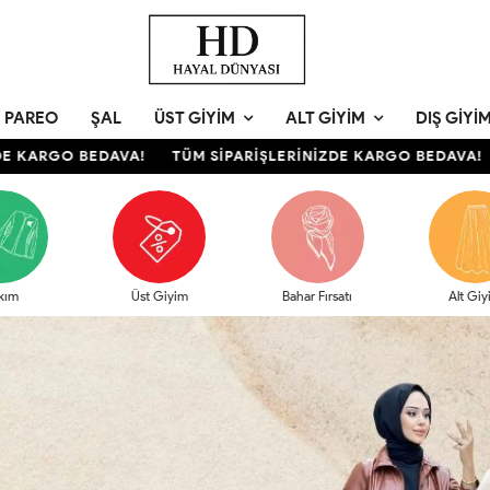
PAREO
ŞAL
ÜST GIYIM
ALT GIYIM
DIŞ GIYI
ARGO BEDAVA!
TÜM SİPARİŞLERİNİZDE KARGO BEDAVA!
TÜ
kım
Üst Giyim
Bahar Fırsatı
Alt Giy