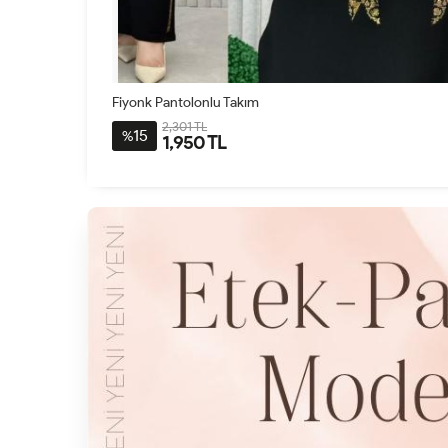
Beyhan Etekli Takım
1,711 TL
15
%
1,450 TL