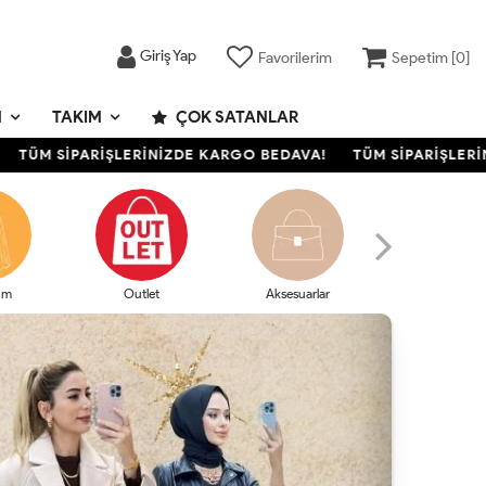
Giriş Yap
Favorilerim
Sepetim [
0
]
M
TAKIM
ÇOK SATANLAR
M SİPARİŞLERİNİZDE KARGO BEDAVA!
TÜM SİPARİŞLERİNİZ
im
Outlet
Aksesuarlar