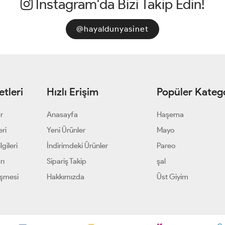
İnstagram'da Bizi Takip Edin!
@hayaldunyasinet
tleri
Hızlı Erişim
Popüler Katego
ar
Anasayfa
Haşema
eri
Yeni Ürünler
Mayo
gileri
İndirimdeki Ürünler
Pareo
rı
Sipariş Takip
şal
eşmesi
Hakkımızda
Üst Giyim