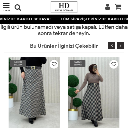
menü
RİNİZDE KARGO BEDAVA!
TÜM SİPARİŞLERİNİZDE KARGO B
İlgili ürün bulunamadı veya satışa kapalı. Lütfen daha
sonra tekrar deneyin.
Bu Ürünler İlginizi Çekebilir
KARGO
KARGO
BEDAVA
BEDAVA