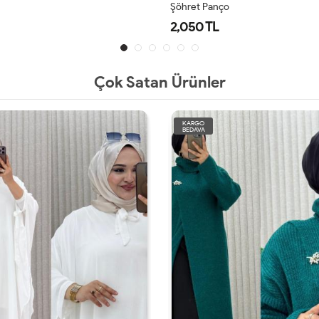
o
Hülya Boğazlı Panço
1,600 TL
Çok Satan Ürünler
KARGO
BEDAVA