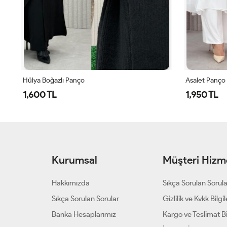
Asalet Panço
Hülya Boğazl
1,950 TL
1,600 TL
Kurumsal
Müşteri Hizme
Hakkımızda
Sıkça Sorulan Sorul
Sıkça Sorulan Sorular
Gizlilik ve Kvkk Bilgil
Banka Hesaplarımız
Kargo ve Teslimat Bil