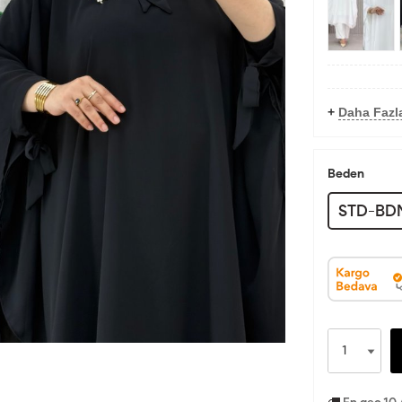
+
Daha Fazl
Beden
STD-BD