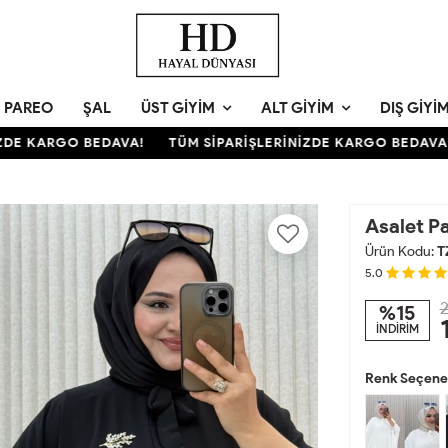
PAREO
ŞAL
ÜST GIYIM
ALT GIYIM
DIŞ GIYI
E KARGO BEDAVA!
TÜM SİPARİŞLERİNİZDE KARGO BEDAVA!
Asalet P
Ürün Kodu:
T
5.0
2
%15
İNDİRİM
Renk Seçenek