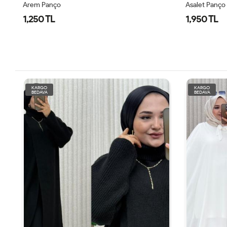
Asalet Panço
Şöhret Panç
1,950 TL
2,050 TL
KARGO
KARGO
BEDAVA
BEDAVA