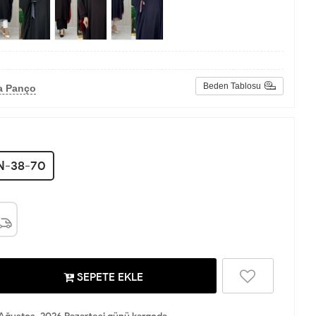
Beden Tablosu
a Panço
N-38-70
SEPETE EKLE