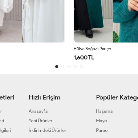
ı Panço
Hülya Boğazlı Panço
1,600 TL
tleri
Hızlı Erişim
Popüler Katego
ar
Anasayfa
Haşema
eri
Yeni Ürünler
Mayo
gileri
İndirimdeki Ürünler
Pareo