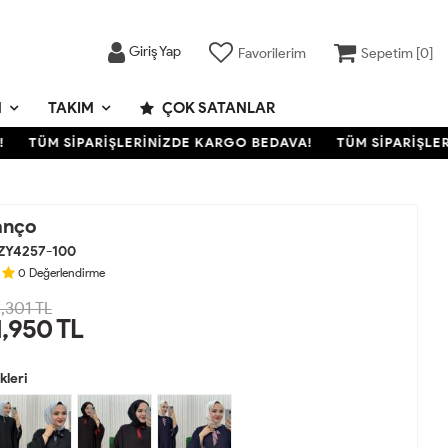
Giriş Yap
Favorilerim
Sepetim [
0
]
M
TAKIM
ÇOK SATANLAR
TÜM SİPARİŞLERİNİZDE KARGO BEDAVA!
TÜM SİPARİŞLERİN
anço
ZY4257-100
0
Değerlendirme
,301 TL
1,950
TL
leri