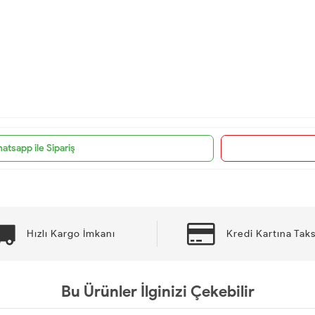
atsapp ile Sipariş
Hızlı Kargo İmkanı
Kredi Kartına Taks
Bu Ürünler İlginizi Çekebilir