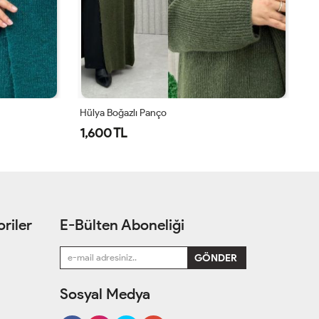
Hülya Boğazlı Panço
Hü
1,600 TL
1
riler
E-Bülten Aboneliği
Sosyal Medya