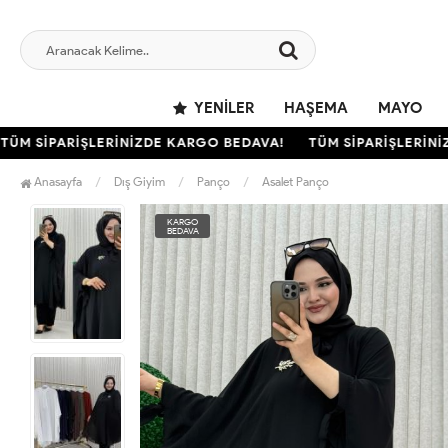
YENILER
HAŞEMA
MAYO
 SİPARİŞLERİNİZDE KARGO BEDAVA!
TÜM SİPARİŞLERİNİZD
Anasayfa
Dış Giyim
Panço
Asalet Panço
KARGO
BEDAVA