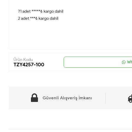
?1 adet *****₺ kargo dahil
2 adet ***₺ kargo dahil
Ürün Kodu
Wh
TZY4257-100
Güvenli Alışveriş İmkanı