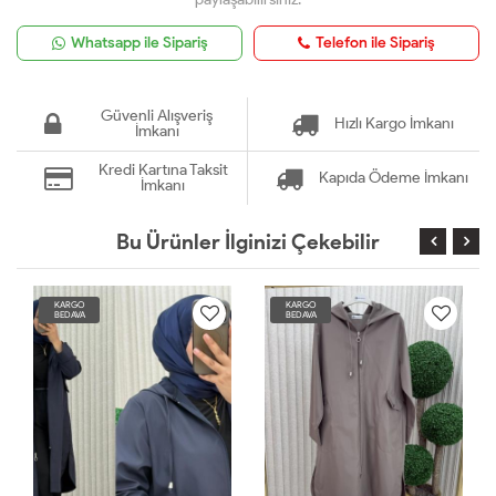
Whatsapp ile Sipariş
Telefon ile Sipariş
Güvenli Alışveriş
Hızlı Kargo İmkanı
İmkanı
Kredi Kartına Taksit
Kapıda Ödeme İmkanı
İmkanı
Bu Ürünler İlginizi Çekebilir
KARGO
KARGO
BEDAVA
BEDAVA