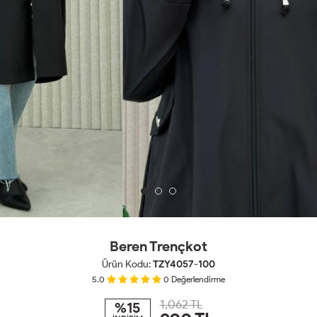
Beren Trençkot
Ürün Kodu:
TZY4057-100
5.0
0
Değerlendirme
1,062 TL
%15