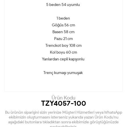
5 beden 54 uyumlu
1 beden
Göğüs 56 cm
Basen 58 cm
Pazu 21 cm
Trenckot boy 108 cm
Kol boyu 60 cm
Yanlardan cepli kapşonlu
Trenç kumaşı yumuşak
Ürün Kodu
TZY4057-100
Bu ürünün siparişini sizin yerinize Müşteri Hizmetleri veya WhatsApp
ekibimizin oluşturmasını isterseniz yukarıda yazan Ürün Kodu'nu
aşağıdaki butonlara tıkladıktan sonra ekibimizle görüştüğünüzde
paylaşabilirsiniz.