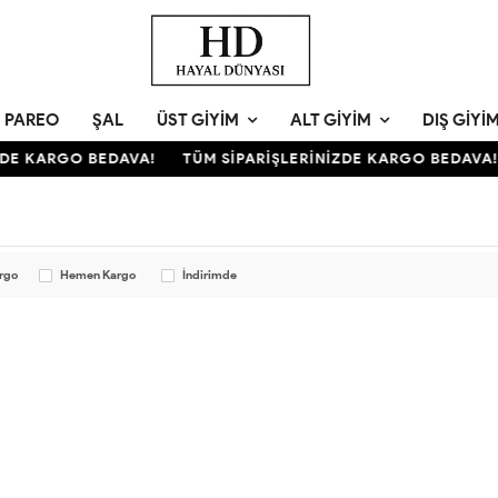
PAREO
ŞAL
ÜST GIYIM
ALT GIYIM
DIŞ GIYI
ZDE KARGO BEDAVA!
TÜM SİPARİŞLERİNİZDE KARGO BEDAVA!
argo
Hemen Kargo
İndirimde