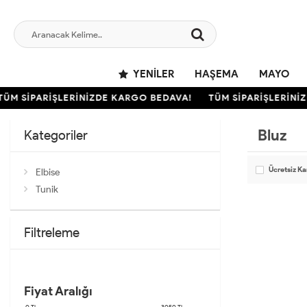
YENILER
HAŞEMA
MAYO
TÜM SİPARİŞLERİNİZDE KARGO BEDAVA!
TÜM SİPARİŞLERİNİ
Bluz
Kategoriler
Ücretsiz K
Elbise
Tunik
Filtreleme
Fiyat Aralığı
0
TL
3050
TL