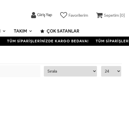
Giriş Yap
Favorilerim
Sepetim [
0
]
M
TAKIM
ÇOK SATANLAR
TÜM SİPARİŞLERİNİZDE KARGO BEDAVA!
TÜM SİPARİŞLER