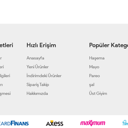
tleri
Hızlı Erişim
Popüler Katego
ar
Anasayfa
Haşema
eri
Yeni Ürünler
Mayo
gileri
İndirimdeki Ürünler
Pareo
rı
Sipariş Takip
şal
eşmesi
Hakkımızda
Üst Giyim