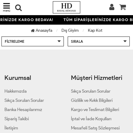
menü
ERİNİZDE KARGO BEDAVA!
TÜM SİPARİŞLERİNİZDE KARGO B
Anasayfa
Dış Giyim
Kap Kot
FILTRELEME
SIRALA
Kurumsal
Müşteri Hizmetleri
Hakkımızda
Sıkça Sorulan Sorular
Sıkça Sorulan Sorular
Gizlilik ve Kvkk Bilgileri
Banka Hesaplarımız
Kargo ve Teslimat Bilgileri
Sipariş Takibi
İptal ve İade Koşulları
İletişim
Mesafeli Satış Sözleşmesi