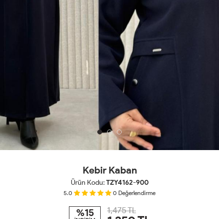
Kebir Kaban
Ürün Kodu:
TZY4162-900
5.0
0
Değerlendirme
1,475 TL
%15