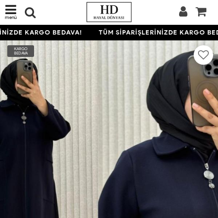
menü
İNİZDE KARGO BEDAVA!
TÜM SİPARİŞLERİNİZDE KARGO BED
KARGO
BEDAVA