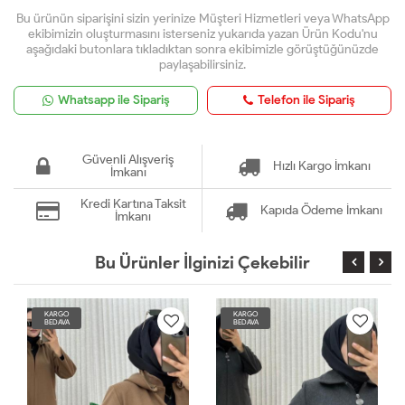
Bu ürünün siparişini sizin yerinize Müşteri Hizmetleri veya WhatsApp
ekibimizin oluşturmasını isterseniz yukarıda yazan Ürün Kodu'nu
aşağıdaki butonlara tıkladıktan sonra ekibimizle görüştüğünüzde
paylaşabilirsiniz.
Whatsapp ile Sipariş
Telefon ile Sipariş
Güvenli Alışveriş
Hızlı Kargo İmkanı
İmkanı
Kredi Kartına Taksit
Kapıda Ödeme İmkanı
İmkanı
Bu Ürünler İlginizi Çekebilir
KARGO
KARGO
BEDAVA
BEDAVA