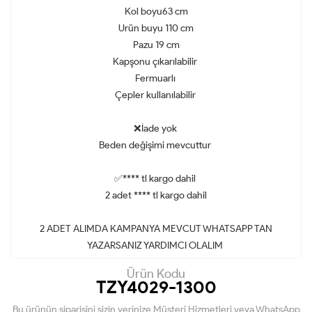
Kol boyu63 cm
Urün buyu 110 cm
Pazu 19 cm
Kapşonu çıkarılabilir
Fermuarlı
Çepler kullanılabilir
❌İade yok
Beden değişimi mevcuttur
✅**** tl kargo dahil
2 adet **** tl kargo dahil
2 ADET ALIMDA KAMPANYA MEVCUT WHATSAPP TAN
YAZARSANIZ YARDIMCI OLALIM
Ürün Kodu
TZY4029-1300
Bu ürünün siparişini sizin yerinize Müşteri Hizmetleri veya WhatsApp