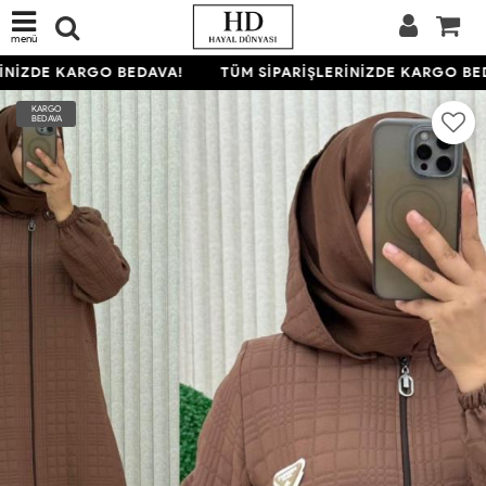
menü
NİZDE KARGO BEDAVA!
TÜM SİPARİŞLERİNİZDE KARGO BED
KARGO
BEDAVA