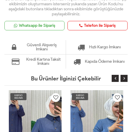
ekibimizin oluşturmasını isterseniz yukarıda yazan Ürün Kodu'nu
aşağıdaki butonlara tıkladıktan sonra ekibimizle görüştüğünüzde
paylaşabilirsiniz.
Whatsapp ile Sipariş
Telefon ile Sipariş
Güvenli Alışveriş
Hızlı Kargo İmkanı
İmkanı
Kredi Kartına Taksit
Kapıda Ödeme İmkanı
İmkanı
Bu Ürünler İlginizi Çekebilir
KARGO
KARGO
BEDAVA
BEDAVA