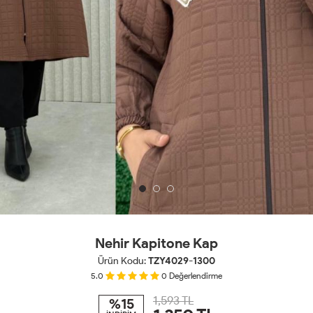
Nehir Kapitone Kap
Ürün Kodu:
TZY4029-1300
5.0
0
Değerlendirme
1,593 TL
%15