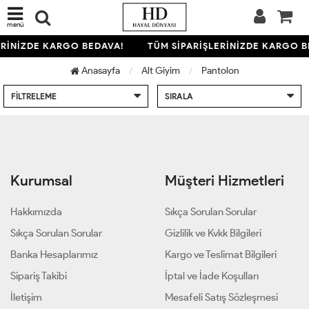
menü
ERİNİZDE KARGO BEDAVA!
TÜM SİPARİŞLERİNİZDE KARGO B
Anasayfa
Alt Giyim
Pantolon
FILTRELEME
SIRALA
Kurumsal
Müşteri Hizmetleri
Hakkımızda
Sıkça Sorulan Sorular
Sıkça Sorulan Sorular
Gizlilik ve Kvkk Bilgileri
Banka Hesaplarımız
Kargo ve Teslimat Bilgileri
Sipariş Takibi
İptal ve İade Koşulları
İletişim
Mesafeli Satış Sözleşmesi