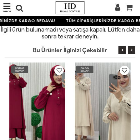
menü
RİNİZDE KARGO BEDAVA!
TÜM SİPARİŞLERİNİZDE KARGO B
İlgili ürün bulunamadı veya satışa kapalı. Lütfen daha
sonra tekrar deneyin.
Bu Ürünler İlginizi Çekebilir
KARGO
KARGO
BEDAVA
BEDAVA