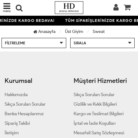
menü
ERİNİZDE KARGO BEDAVA!
TÜM SİPARİŞLERİNİZDE KARGO B
Anasayfa
Üst Giyim
Sweat
FILTRELEME
SIRALA
Kurumsal
Müşteri Hizmetleri
Hakkımızda
Sıkça Sorulan Sorular
Sıkça Sorulan Sorular
Gizlilik ve Kvkk Bilgileri
Banka Hesaplarımız
Kargo ve Teslimat Bilgileri
Sipariş Takibi
İptal ve İade Koşulları
İletişim
Mesafeli Satış Sözleşmesi