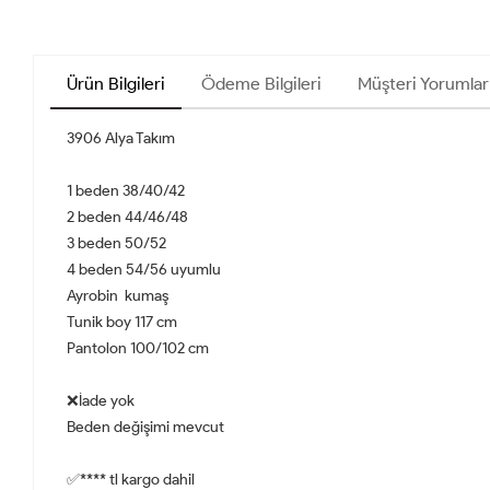
Ürün Bilgileri
Ödeme Bilgileri
Müşteri Yorumlar
3906 Alya Takım
1 beden 38/40/42
2 beden 44/46/48
3 beden 50/52
4 beden 54/56 uyumlu
Ayrobin kumaş
Tunik boy 117 cm
Pantolon 100/102 cm
❌İade yok
Beden değişimi mevcut
✅**** tl kargo dahil