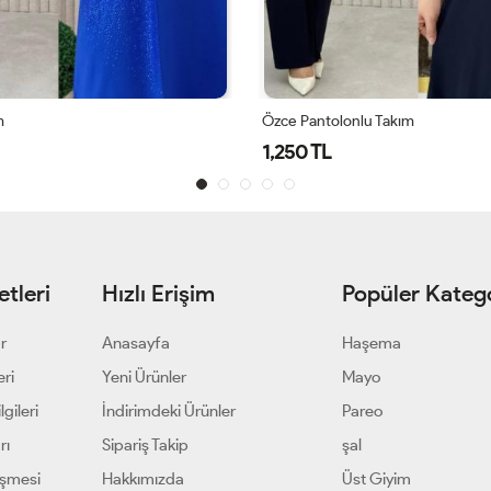
m
Özce Pantolonlu Takım
1,250 TL
tleri
Hızlı Erişim
Popüler Katego
ar
Anasayfa
Haşema
eri
Yeni Ürünler
Mayo
gileri
İndirimdeki Ürünler
Pareo
rı
Sipariş Takip
şal
eşmesi
Hakkımızda
Üst Giyim