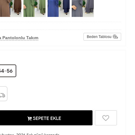
Beden Tablosu
a Pantolonlu Takım
54-56
SEPETE EKLE