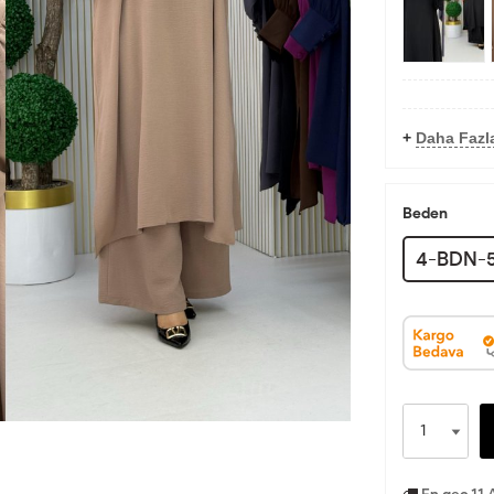
+
Daha Fazl
Beden
4-BDN-