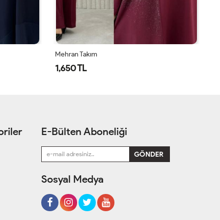
Mehran Takım
Öz
1,650 TL
1
riler
E-Bülten Aboneliği
Sosyal Medya