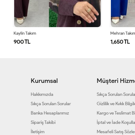
Kaylin Takım
Mehran Takı
900 TL
1,650 TL
Kurumsal
Müşteri Hizme
Hakkımızda
Sıkça Sorulan Sorul
Sıkça Sorulan Sorular
Gizlilik ve Kvkk Bilgil
Banka Hesaplarımız
Kargo ve Teslimat Bil
Sipariş Takibi
İptal ve İade Koşulla
İletişim
Mesafeli Satış Sözl