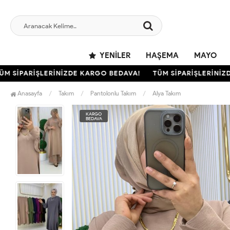
YENILER
HAŞEMA
MAYO
SİPARİŞLERİNİZDE KARGO BEDAVA!
TÜM SİPARİŞLERİNİZDE 
Anasayfa
Takım
Pantolonlu Takım
Alya Takım
KARGO
BEDAVA