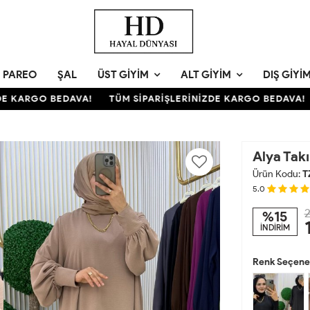
PAREO
ŞAL
ÜST GIYIM
ALT GIYIM
DIŞ GIYI
KARGO BEDAVA!
TÜM SİPARİŞLERİNİZDE KARGO BEDAVA!
Alya Tak
Ürün Kodu:
T
5.0
2
%15
İNDİRİM
Renk Seçenek