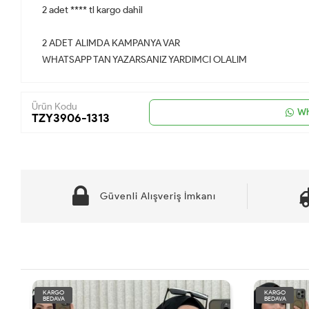
2 adet **** tl kargo dahil
2 ADET ALIMDA KAMPANYA VAR
WHATSAPP TAN YAZARSANIZ YARDIMCI OLALIM
Ürün Kodu
Wh
TZY3906-1313
Güvenli Alışveriş İmkanı
KARGO
KARGO
BEDAVA
BEDAVA