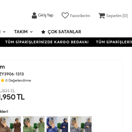
Giriş Yap
Favorilerim
Sepetim [
0
]
M
TAKIM
ÇOK SATANLAR
TÜM SİPARİŞLERİNİZDE KARGO BEDAVA!
TÜM SİPARİŞLERİNİ
ım
ZY3906-1313
0
Değerlendirme
,301 TL
1,950
TL
leri