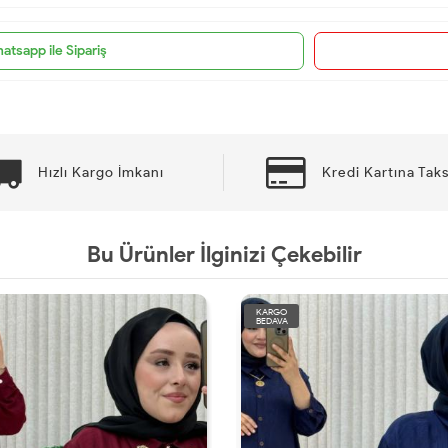
atsapp ile Sipariş
Hızlı Kargo İmkanı
Kredi Kartına Taks
Bu Ürünler İlginizi Çekebilir
KARGO
BEDAVA