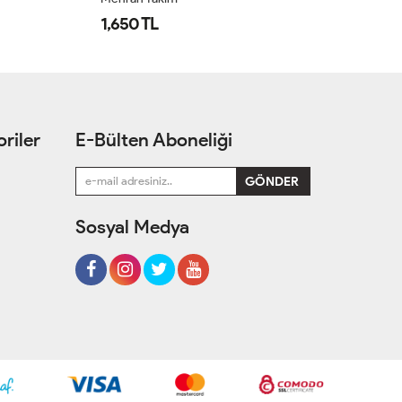
1,650 TL
1
riler
E-Bülten Aboneliği
Sosyal Medya