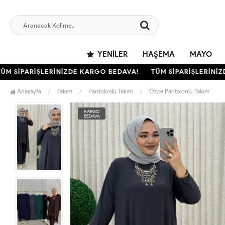
YENILER
HAŞEMA
MAYO
 SİPARİŞLERİNİZDE KARGO BEDAVA!
TÜM SİPARİŞLERİNİZDE
Anasayfa
Takım
Pantolonlu Takım
Özce Pantolonlu Takım
KARGO
BEDAVA