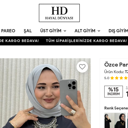
PAREO
ŞAL
ÜST GIYIM
ALT GIYIM
DIŞ GIYI
 KARGO BEDAVA!
TÜM SİPARİŞLERİNİZDE KARGO BEDAVA!
Özce Pan
Ürün Kodu:
T
5.0
1
%15
İNDİRİM
Renk Seçenek