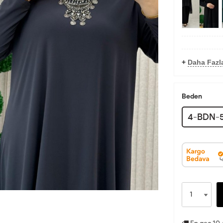
+
Daha Fazl
Beden
4-BDN-