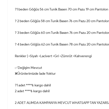
?1 beden Göğüs 56 cm Tunik Basen 70 cm Pazu 19 cm Pantolon 
? 2 beden Göğüs 58 cm Tunik Basen 76 cm Pazu 20 cm Pantolon
? 3 beden Göğüs 60 cm Tunik Basen 76 cm Pazu 20 cm Pantolon
? 4 beden Göğüs 62 cm Tunik Basen 78 cm Pazu 20 cm Pantolon
Renkler | •Siyah •Lacivert •Gri •Zümrüt •Kahverengi
✅Değişim Mevcut
❌Ürünlerimizde İade Yoktur
?1 adet ****₺ kargo dahil
2 adet ****₺ kargo dahil
2 ADET ALIMDA KAMPANYA MEVCUT WHATSAPP TAN YAZARSA