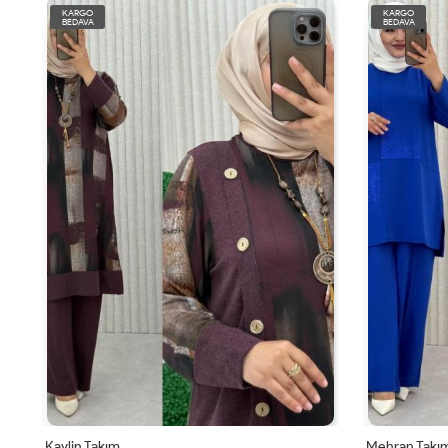
KARGO
KARGO
BEDAVA
BEDAVA
Kaylin Takım
Mehran Takı