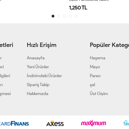
1,250 TL
tleri
Hızlı Erişim
Popüler Katego
ar
Anasayfa
Haşema
eri
Yeni Ürünler
Mayo
gileri
İndirimdeki Ürünler
Pareo
rı
Sipariş Takip
şal
eşmesi
Hakkımızda
Üst Giyim