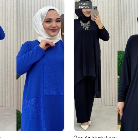
KARGO
BEDAVA
m
Özce Pantolonlu Takım