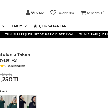
Giriş Yap
Favorilerim
Sepetim [
0
]
M
TAKIM
ÇOK SATANLAR
TÜM SİPARİŞLERİNİZDE KARGO BEDAVA!
TÜM SİPARİŞLERİNİ
tolonlu Takım
ZY4251-921
0
Değerlendirme
,475 TL
1,250
TL
leri