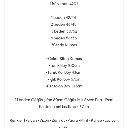
Ürün kodu 4201
1 beden 42/44
2 beden 46/48
3 beden 50/52
4 beden 54/56
?Sandy Kumaş
•Ceket Şifon Kumaş
•Tunik Boy 100cm
•Tunik Kol Boy 43cm
•İçlik Kol boy 57cm
•Pantolon Boy 103cm
?1 beden Göğüs şifon 60cm Göğüs içlik 56cm Pazu 19cm
Pantolon bel lastik açık 67cm
Renkler | •Siyah •Vizon •Zümrüt •Pudra •Mint •Kahve •Lacivert
•Haki