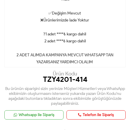
✅Değişim Mevcut
❌Ürünlerimizde İade Yoktur
?1 adet ****₺ kargo dahil
2 adet ****₺ kargo dahil
2 ADET ALIMDA KAMPANYA MEVCUT WHATSAPP TAN
YAZARSANIZ YARDIMCI OLALIM
Ürün Kodu
TZY4201-414
Bu ürünün siparişini sizin yerinize Müşteri Hizmetleri veya WhatsApp
ekibimizin oluşturmasını isterseniz yukarıda yazan Ürün Kodu'nu
aşağıdaki butonlara tıkladıktan sonra ekibimizle görüştüğünüzde
paylaşabilirsiniz.
Whatsapp ile Sipariş
Telefon ile Sipariş