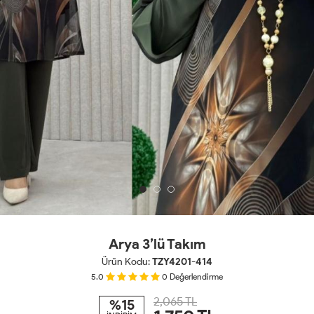
Arya 3’lü Takım
Ürün Kodu:
TZY4201-414
5.0
0
Değerlendirme
2,065 TL
%15