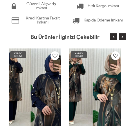
Güvenli Alışveriş
Hızlı Kargo İmkanı
İmkanı
Kredi Kartına Taksit
Kapıda Ödeme İmkanı
İmkanı
Bu Ürünler İlginizi Çekebilir
KARGO
KARGO
BEDAVA
BEDAVA