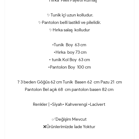
Hırka Fileli Payetli Kumaş
✨Tunik içi uzun kolludur.
✨Pantolon belli lastikli ve pilelidir.
✨Hırka salaş kolludur
•Tunik Boy 63 cm
•Hırka boy 73 cm
• tunik Kol Boy 63 cm
•Pantolon Boy 100 cm
? 3 beden Göğüs 62 cm Tunik Basen 62 cm Pazu 21 cm
Pantolon Bel açık 68 cm pantolon basen 82 cm
Renkler | •Siyah• Kahverengi •Lacivert
✅Değişim Mevcut
❌Ürünlerimizde İade Yoktur