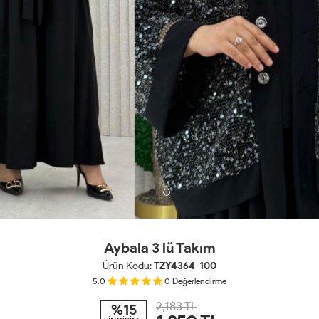
Aybala 3 lü Takım
Ürün Kodu:
TZY4364-100
5.0
0
Değerlendirme
2,183 TL
%15