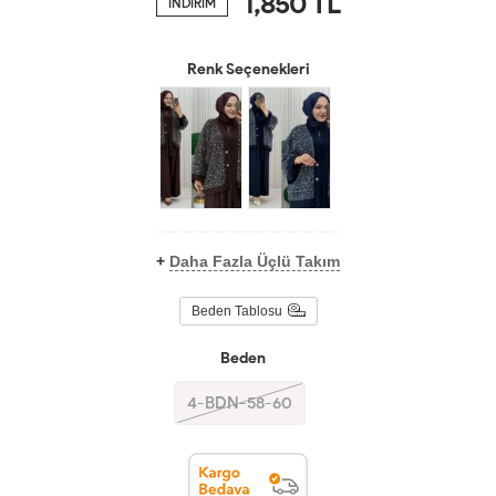
1,850
TL
İNDİRİM
Renk Seçenekleri
+
Daha Fazla Üçlü Takım
Beden Tablosu
Beden
4-BDN-58-60