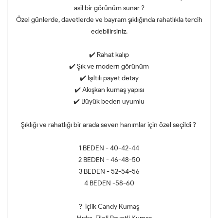
asil bir görünüm sunar ?
Özel günlerde, davetlerde ve bayram şıklığında rahatlıkla tercih
edebilirsiniz.
✔️ Rahat kalıp
✔️ Şık ve modern görünüm
✔️ Işıltılı payet detay
✔️ Akışkan kumaş yapısı
✔️ Büyük beden uyumlu
Şıklığı ve rahatlığı bir arada seven hanımlar için özel seçildi ?
1 BEDEN - 40-42-44
2 BEDEN - 46-48-50
3 BEDEN - 52-54-56
4 BEDEN -58-60
? İçlik Candy Kumaş