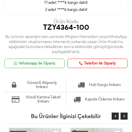
?1 adet ****₺ kargo dahil
2 adet ****₺ kargo dahil
Ürün Kodu
TZY4364-100
Bu ürünün siparişini sizin yerinize Müşteri Hizmetleri veya WhatsApp
ekibimizin oluşturmasını isterseniz yukarıda yazan Ürün Kodu'nu
aşağıdaki butonlara tıkladıktan sonra ekibimizle görüştüğünüzde
paylaşabilirsiniz.
Whatsapp ile Sipariş
Telefon ile Sipariş
Güvenli Alışveriş
Hızlı Kargo İmkanı
İmkanı
Kredi Kartına Taksit
Kapıda Ödeme İmkanı
İmkanı
Bu Ürünler İlginizi Çekebilir