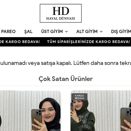
PAREO
ŞAL
ÜST GIYIM
ALT GIYIM
DIŞ GIYI
DE KARGO BEDAVA!
TÜM SİPARİŞLERİNİZDE KARGO BEDAVA!
 bulunamadı veya satışa kapalı. Lütfen daha sonra tek
Çok Satan Ürünler
KARGO
BEDAVA