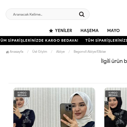
YENILER
HAŞEMA
MAYO
ÜM SİPARİŞLERİNİZDE KARGO BEDAVA!
TÜM SİPARİŞLERİNİZ
Anasayfa
Üst Giyim
Abiye
Begonvil Abiye/Elbise
İlgili ürün
KARGO
KARGO
BEDAVA
BEDAVA