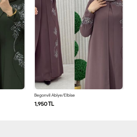
Begonvil Abiye/Elbise
Be
1,950 TL
1