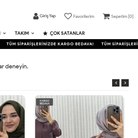
Giriş Yap
Favorilerim
Sepetim [
0
]
M
TAKIM
ÇOK SATANLAR
TÜM SİPARİŞLERİNİZDE KARGO BEDAVA!
TÜM SİPARİŞLERİ
rar deneyin.
KARGO
BEDAVA