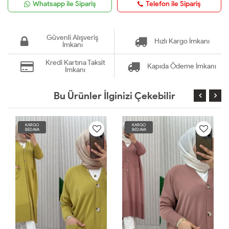
Whatsapp ile Sipariş
Telefon ile Sipariş
Güvenli Alışveriş
Hızlı Kargo İmkanı
İmkanı
Kredi Kartına Taksit
Kapıda Ödeme İmkanı
İmkanı
Bu Ürünler İlginizi Çekebilir
KARGO
KARGO
BEDAVA
BEDAVA