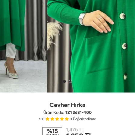
Cevher Hırka
Ürün Kodu:
TZY3631-400
5.0
0
Değerlendirme
1,475 TL
%15