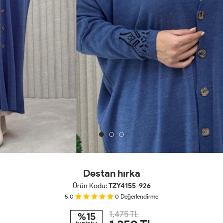
Destan hırka
Ürün Kodu:
TZY4155-926
5.0
0
Değerlendirme
1,475 TL
%15