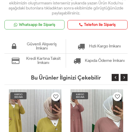
ekibimizin oluşturmasını isterseniz yukarıda yazan Ürün Kodu'nu
aşağıdaki butonlara tıkladıktan sonra ekibimizle görüştüğünüzde
paylaşabilirsiniz.
Whatsapp ile Sipariş
Telefon ile Sipariş
Güvenli Alışveriş
Hızlı Kargo İmkanı
İmkanı
Kredi Kartına Taksit
Kapıda Ödeme İmkanı
İmkanı
Bu Ürünler İlginizi Çekebilir
KARGO
KARGO
BEDAVA
BEDAVA