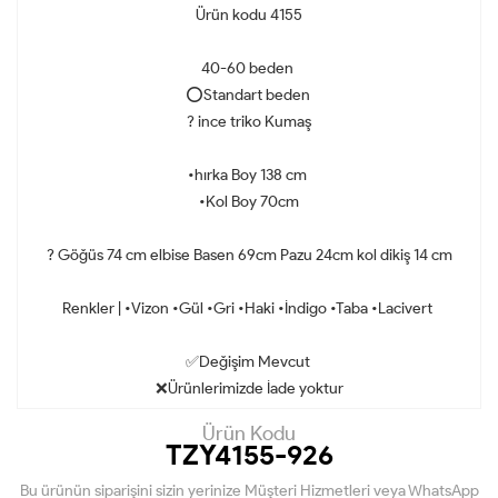
Ürün kodu 4155
40-60 beden
⭕️Standart beden
? ince triko Kumaş
•hırka Boy 138 cm
•Kol Boy 70cm
? Göğüs 74 cm elbise Basen 69cm Pazu 24cm kol dikiş 14 cm
Renkler | •Vizon •Gül •Gri •Haki •İndigo •Taba •Lacivert
✅Değişim Mevcut
❌Ürünlerimizde İade yoktur
Ürün Kodu
TZY4155-926
Bu ürünün siparişini sizin yerinize Müşteri Hizmetleri veya WhatsApp