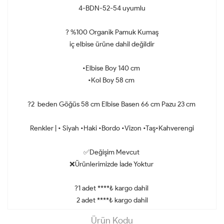
4-BDN-52-54 uyumlu
? %100 Organik Pamuk Kumaş
iç elbise ürüne dahil değildir
•Elbise Boy 140 cm
•Kol Boy 58 cm
?2 beden Göğüs 58 cm Elbise Basen 66 cm Pazu 23 cm
Renkler | • Siyah •Haki •Bordo •Vizon •Taş•Kahverengi
✅Değişim Mevcut
❌Ürünlerimizde İade Yoktur
?1 adet ****₺ kargo dahil
2 adet ****₺ kargo dahil
Ürün Kodu