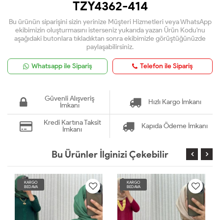
TZY4362-414
Bu ürünün siparişini sizin yerinize Müşteri Hizmetleri veya WhatsApp
ekibimizin oluşturmasını isterseniz yukarıda yazan Ürün Kodu'nu
aşağıdaki butonlara tıkladıktan sonra ekibimizle görüştüğünüzde
paylaşabilirsiniz.
Whatsapp ile Sipariş
Telefon ile Sipariş
Güvenli Alışveriş
Hızlı Kargo İmkanı
İmkanı
Kredi Kartına Taksit
Kapıda Ödeme İmkanı
İmkanı
Bu Ürünler İlginizi Çekebilir
KARGO
KARGO
BEDAVA
BEDAVA