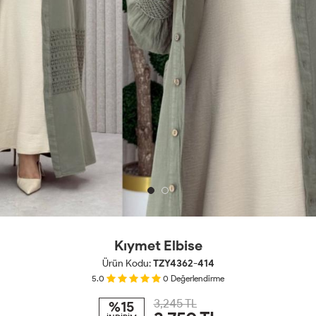
Kıymet Elbise
Ürün Kodu:
TZY4362-414
5.0
0
Değerlendirme
3,245 TL
%15