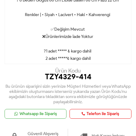
? 6 beden Göğüs 66 cm Elbise Basen 68 cm Pazu 22 cm
Renkler | • Siyah • Lacivert • Haki • Kahverengi
✅Değişim Mevcut
❌Ürünlerimizde İade Yoktur
?1 adet ***** ₺ kargo dahil
2 adet *****₺ kargo dahil
Ürün Kodu
TZY4329-414
Bu ürünün siparişini sizin yerinize Müşteri Hizmetleri veya WhatsApp
ekibimizin oluşturmasını isterseniz yukarıda yazan Ürün Kodu'nu
aşağıdaki butonlara tıkladıktan sonra ekibimizle görüştüğünüzde
paylaşabilirsiniz.
Whatsapp ile Sipariş
Telefon ile Sipariş
Güvenli Alışveriş
Hızlı Kargo İmkanı