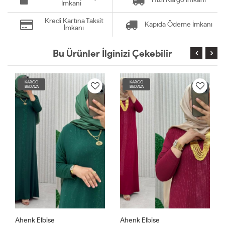
İmkanı
Kredi Kartına Taksit
Kapıda Ödeme İmkanı
İmkanı
Bu Ürünler İlginizi Çekebilir
KARGO
KARGO
BEDAVA
BEDAVA
Ahenk Elbise
Ahenk Elbise