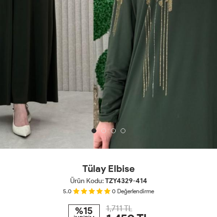
Tülay Elbise
Ürün Kodu:
TZY4329-414
5.0
0
Değerlendirme
1,711 TL
%15