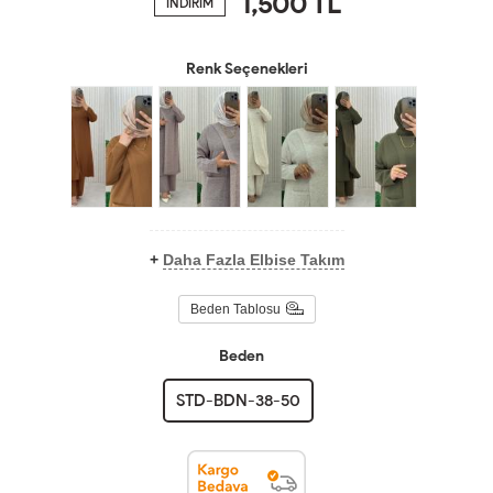
1,500
TL
İNDİRİM
Renk Seçenekleri
+
Daha Fazla Elbise Takım
Beden Tablosu
Beden
STD-BDN-38-50