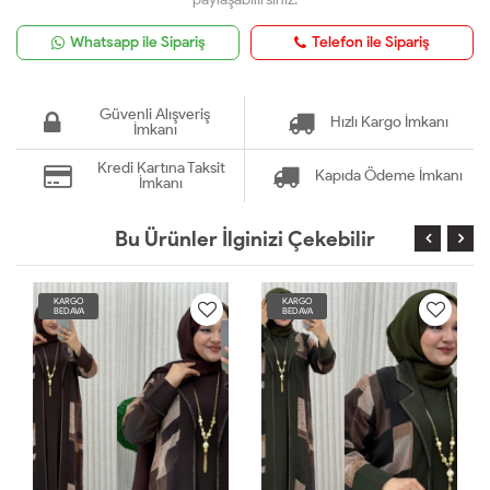
Whatsapp ile Sipariş
Telefon ile Sipariş
Güvenli Alışveriş
Hızlı Kargo İmkanı
İmkanı
Kredi Kartına Taksit
Kapıda Ödeme İmkanı
İmkanı
Bu Ürünler İlginizi Çekebilir
KARGO
KARGO
BEDAVA
BEDAVA