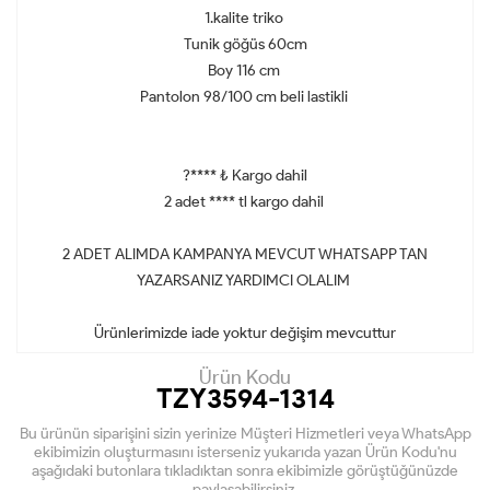
1.kalite triko
Tunik göğüs 60cm
Boy 116 cm
Pantolon 98/100 cm beli lastikli
?**** ₺ Kargo dahil
2 adet **** tl kargo dahil
2 ADET ALIMDA KAMPANYA MEVCUT WHATSAPP TAN
YAZARSANIZ YARDIMCI OLALIM
Ürünlerimizde iade yoktur değişim mevcuttur
Ürün Kodu
TZY3594-1314
Bu ürünün siparişini sizin yerinize Müşteri Hizmetleri veya WhatsApp
ekibimizin oluşturmasını isterseniz yukarıda yazan Ürün Kodu'nu
aşağıdaki butonlara tıkladıktan sonra ekibimizle görüştüğünüzde
paylaşabilirsiniz.