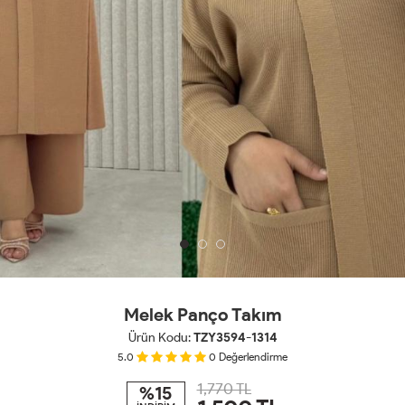
Melek Panço Takım
Ürün Kodu:
TZY3594-1314
5.0
0
Değerlendirme
1,770 TL
%15