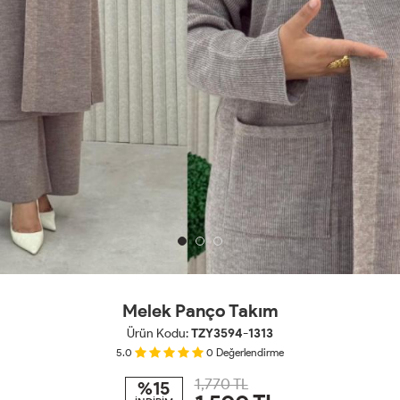
Melek Panço Takım
Ürün Kodu:
TZY3594-1313
5.0
0
Değerlendirme
1,770 TL
%15