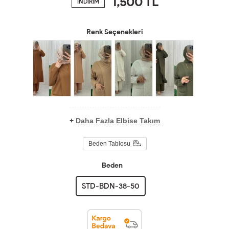
1,500
TL
İNDİRİM
Renk Seçenekleri
+
Daha Fazla Elbise Takım
Beden Tablosu
Beden
STD-BDN-38-50