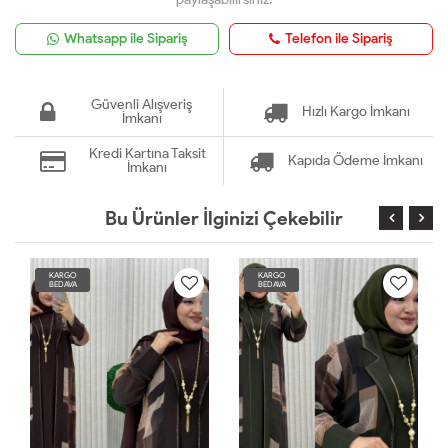
Whatsapp ile Sipariş
Telefon ile Sipariş
Güvenli Alışveriş
Hızlı Kargo İmkanı
İmkanı
Kredi Kartına Taksit
Kapıda Ödeme İmkanı
İmkanı
Bu Ürünler İlginizi Çekebilir
KARGO
KARGO
BEDAVA
BEDAVA