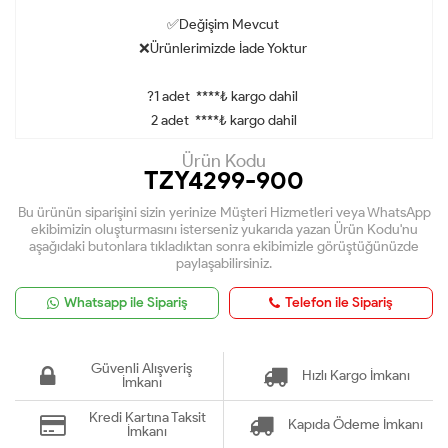
✅Değişim Mevcut
❌Ürünlerimizde İade Yoktur
?1 adet ****₺ kargo dahil
2 adet ****
₺ kargo dahil
Ürün Kodu
TZY4299-900
Bu ürünün siparişini sizin yerinize Müşteri Hizmetleri veya WhatsApp
ekibimizin oluşturmasını isterseniz yukarıda yazan Ürün Kodu'nu
aşağıdaki butonlara tıkladıktan sonra ekibimizle görüştüğünüzde
paylaşabilirsiniz.
Whatsapp ile Sipariş
Telefon ile Sipariş
Güvenli Alışveriş
Hızlı Kargo İmkanı
İmkanı
Kredi Kartına Taksit
Kapıda Ödeme İmkanı
İmkanı