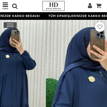
menü
NİZDE KARGO BEDAVA!
TÜM SİPARİŞLERİNİZDE KARGO BED
KARGO
BEDAVA