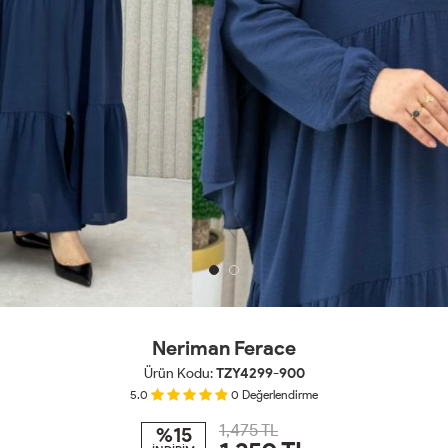
Neriman Ferace
Ürün Kodu:
TZY4299-900
5.0
0
Değerlendirme
1,475 TL
%15