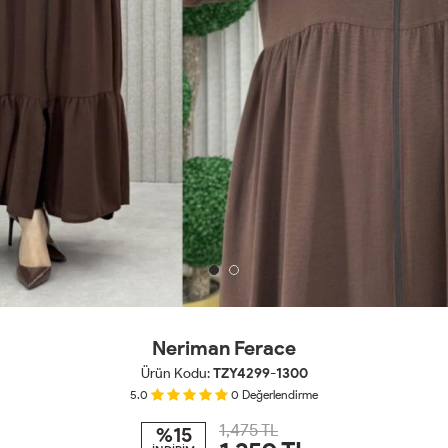
Neriman Ferace
Ürün Kodu:
TZY4299-1300
5.0
0
Değerlendirme
1,475 TL
%15