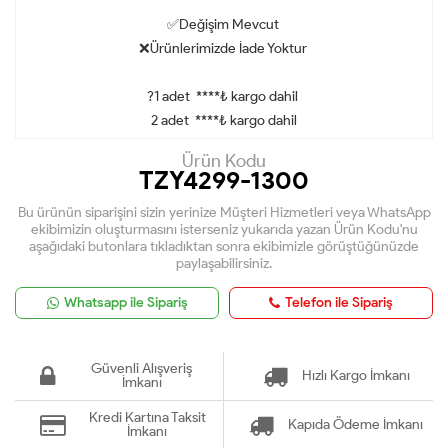
✅Değişim Mevcut
❌Ürünlerimizde İade Yoktur
?1 adet ****₺ kargo dahil
2 adet ****
₺ kargo dahil
Ürün Kodu
TZY4299-1300
Bu ürünün siparişini sizin yerinize Müşteri Hizmetleri veya WhatsApp
ekibimizin oluşturmasını isterseniz yukarıda yazan Ürün Kodu'nu
aşağıdaki butonlara tıkladıktan sonra ekibimizle görüştüğünüzde
paylaşabilirsiniz.
Whatsapp ile Sipariş
Telefon ile Sipariş
Güvenli Alışveriş
Hızlı Kargo İmkanı
İmkanı
Kredi Kartına Taksit
Kapıda Ödeme İmkanı
İmkanı