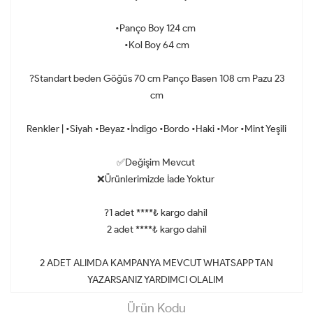
•Panço Boy 124 cm
•Kol Boy 64 cm
?Standart beden Göğüs 70 cm Panço Basen 108 cm Pazu 23
cm
Renkler | •Siyah •Beyaz •İndigo •Bordo •Haki •Mor •Mint Yeşili
✅Değişim Mevcut
❌Ürünlerimizde İade Yoktur
?1 adet ****₺ kargo dahil
2 adet ****₺ kargo dahil
2 ADET ALIMDA KAMPANYA MEVCUT WHATSAPP TAN
YAZARSANIZ YARDIMCI OLALIM
Ürün Kodu