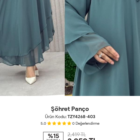
Şöhret Panço
Ürün Kodu:
TZY4268-403
5.0
0
Değerlendirme
2,419 TL
%15