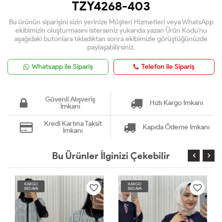
TZY4268-403
Bu ürünün siparişini sizin yerinize Müşteri Hizmetleri veya WhatsApp
ekibimizin oluşturmasını isterseniz yukarıda yazan Ürün Kodu'nu
aşağıdaki butonlara tıkladıktan sonra ekibimizle görüştüğünüzde
paylaşabilirsiniz.
Whatsapp ile Sipariş
Telefon ile Sipariş
Güvenli Alışveriş
Hızlı Kargo İmkanı
İmkanı
Kredi Kartına Taksit
Kapıda Ödeme İmkanı
İmkanı
Bu Ürünler İlginizi Çekebilir
KARGO
KARGO
BEDAVA
BEDAVA