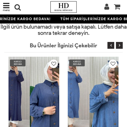
menü
RİNİZDE KARGO BEDAVA!
TÜM SİPARİŞLERİNİZDE KARGO B
İlgili ürün bulunamadı veya satışa kapalı. Lütfen daha
sonra tekrar deneyin.
Bu Ürünler İlginizi Çekebilir
KARGO
KARGO
BEDAVA
BEDAVA