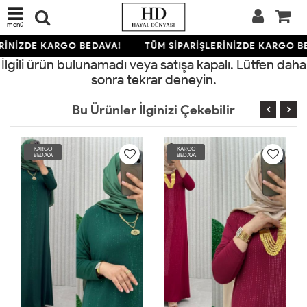
menü
RİNİZDE KARGO BEDAVA!
TÜM SİPARİŞLERİNİZDE KARGO B
İlgili ürün bulunamadı veya satışa kapalı. Lütfen daha
sonra tekrar deneyin.
Bu Ürünler İlginizi Çekebilir
KARGO
KARGO
BEDAVA
BEDAVA