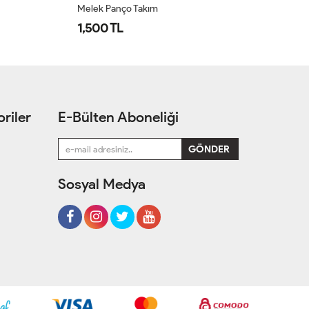
Melek Panço Takım
Me
1,500 TL
1
riler
E-Bülten Aboneliği
Sosyal Medya