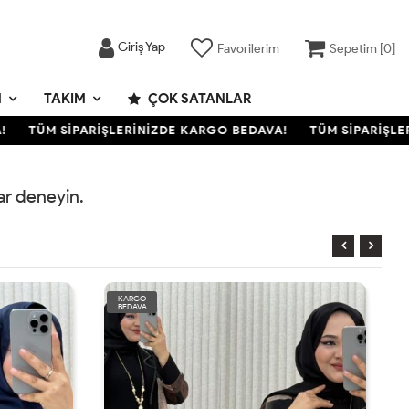
Giriş Yap
Favorilerim
Sepetim [
0
]
M
TAKIM
ÇOK SATANLAR
TÜM SİPARİŞLERİNİZDE KARGO BEDAVA!
TÜM SİPARİŞLER
rar deneyin.
KARGO
BEDAVA