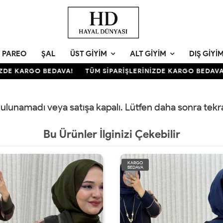
PAREO
ŞAL
ÜST GIYIM
ALT GIYIM
DIŞ GIYI
ZDE KARGO BEDAVA!
TÜM SİPARİŞLERİNİZDE KARGO BEDAVA!
 bulunamadı veya satışa kapalı. Lütfen daha sonra tek
Bu Ürünler İlginizi Çekebilir
KARGO
BEDAVA