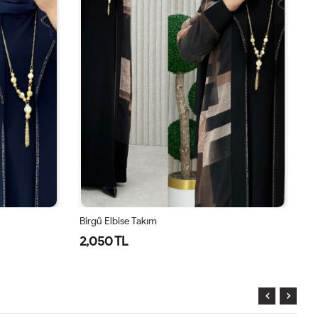
Birgü Elbise Takım
Ni
2,050 TL
2