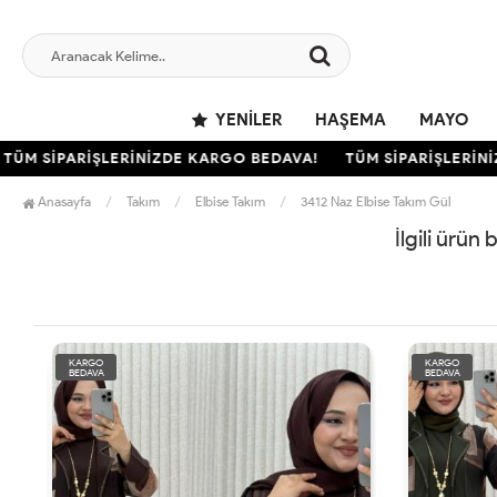
YENILER
HAŞEMA
MAYO
ÜM SİPARİŞLERİNİZDE KARGO BEDAVA!
TÜM SİPARİŞLERİNİ
Anasayfa
Takım
Elbise Takım
3412 Naz Elbise Takım Gül
İlgili ürün
KARGO
KARGO
BEDAVA
BEDAVA