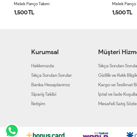
Melek Panço Takım
Melek Panço
1,500 TL
1,500 TL
Kurumsal
Müşteri Hizme
Hakkımızda
Sıkça Sorulan Sorul
Sıkça Sorulan Sorular
Gizlilik ve Kvkk Bilgil
Banka Hesaplarımız
Kargo ve Teslimat Bil
Sipariş Takibi
İptal ve İade Koşulla
İletişim
Mesafeli Satış Sözl