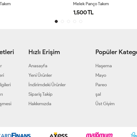
 Takım
Melek Panço Takım
1,500 TL
tleri
Hızlı Erişim
Popüler Katego
ar
Anasayfa
Haşema
eri
Yeni Ürünler
Mayo
gileri
İndirimdeki Ürünler
Pareo
rı
Sipariş Takip
şal
eşmesi
Hakkımızda
Üst Giyim