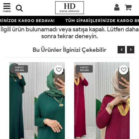
menü
RİNİZDE KARGO BEDAVA!
TÜM SİPARİŞLERİNİZDE KARGO B
İlgili ürün bulunamadı veya satışa kapalı. Lütfen daha
sonra tekrar deneyin.
Bu Ürünler İlginizi Çekebilir
KARGO
KARGO
BEDAVA
BEDAVA