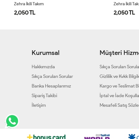
Zehra İkili Takım
Zehra İkili Ta
2,050 TL
2,050 TL
Kurumsal
Müşteri Hizme
Hakkımızda
Sıkça Sorulan Sorul
Sıkça Sorulan Sorular
Gizlilik ve Kvkk Bilgil
Banka Hesaplarımız
Kargo ve Teslimat Bil
Sipariş Takibi
İptal ve İade Koşulla
İletişim
Mesafeli Satış Sözl