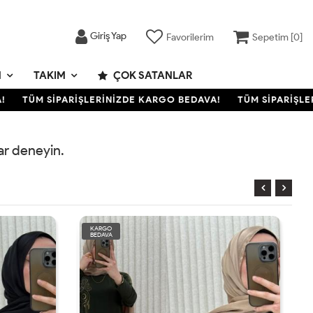
Giriş Yap
Favorilerim
Sepetim [
0
]
M
TAKIM
ÇOK SATANLAR
TÜM SİPARİŞLERİNİZDE KARGO BEDAVA!
TÜM SİPARİŞLER
rar deneyin.
KARGO
BEDAVA