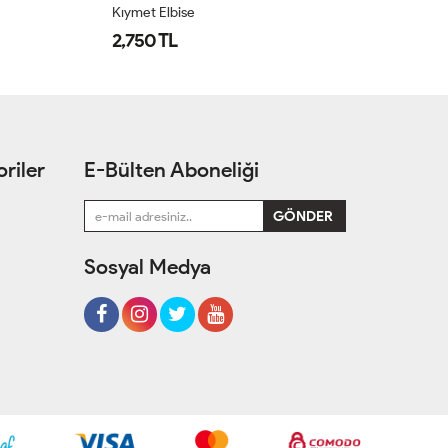
Kıymet Elbise
Ay
2,750 TL
1
riler
E-Bülten Aboneliği
Sosyal Medya