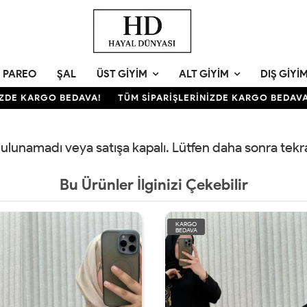
PAREO
ŞAL
ÜST GIYIM
ALT GIYIM
DIŞ GIYI
DE KARGO BEDAVA!
TÜM SİPARİŞLERİNİZDE KARGO BEDAVA!
 bulunamadı veya satışa kapalı. Lütfen daha sonra tek
Bu Ürünler İlginizi Çekebilir
KARGO
BEDAVA