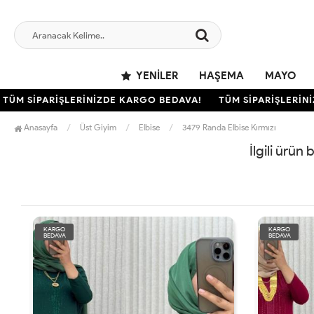
YENILER
HAŞEMA
MAYO
ÜM SİPARİŞLERİNİZDE KARGO BEDAVA!
TÜM SİPARİŞLERİNİZ
Anasayfa
Üst Giyim
Elbise
3479 Randa Elbise Kırmızı
İlgili ürün
KARGO
KARGO
BEDAVA
BEDAVA