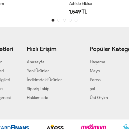
kım
Zahide Elbise
1,549 TL
tleri
Hızlı Erişim
Popüler Katego
ar
Anasayfa
Haşema
eri
Yeni Ürünler
Mayo
gileri
İndirimdeki Ürünler
Pareo
rı
Sipariş Takip
şal
eşmesi
Hakkımızda
Üst Giyim