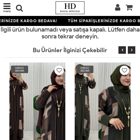
menü
ERİNİZDE KARGO BEDAVA!
TÜM SİPARİŞLERİNİZDE KARGO B
İlgili ürün bulunamadı veya satışa kapalı. Lütfen daha
sonra tekrar deneyin.
Bu Ürünler İlginizi Çekebilir
KARGO
KARGO
BEDAVA
BEDAVA