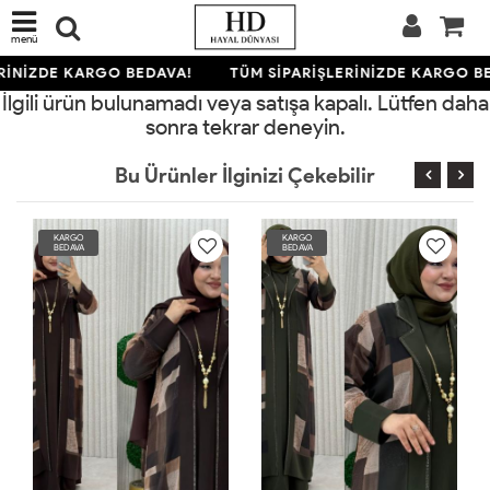
menü
RİNİZDE KARGO BEDAVA!
TÜM SİPARİŞLERİNİZDE KARGO B
İlgili ürün bulunamadı veya satışa kapalı. Lütfen daha
sonra tekrar deneyin.
Bu Ürünler İlginizi Çekebilir
KARGO
KARGO
BEDAVA
BEDAVA