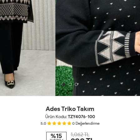
Ades Triko Takım
Ürün Kodu:
TZY4076-100
5.0
0
Değerlendirme
1,062 TL
%15