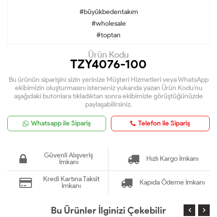
#büyükbedentakım
#wholesale
#toptan
Ürün Kodu
TZY4076-100
Bu ürünün siparişini sizin yerinize Müşteri Hizmetleri veya WhatsApp
ekibimizin oluşturmasını isterseniz yukarıda yazan Ürün Kodu'nu
aşağıdaki butonlara tıkladıktan sonra ekibimizle görüştüğünüzde
paylaşabilirsiniz.
Whatsapp ile Sipariş
Telefon ile Sipariş
Güvenli Alışveriş
Hızlı Kargo İmkanı
İmkanı
Kredi Kartına Taksit
Kapıda Ödeme İmkanı
İmkanı
Bu Ürünler İlginizi Çekebilir