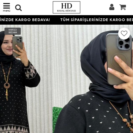
menü
NİZDE KARGO BEDAVA!
TÜM SİPARİŞLERİNİZDE KARGO BED
KARGO
BEDAVA