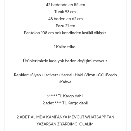
42 bedende en 55 cm
Tunık 93 cm
48 beden en 62 cm
Pazu 21 cm
Pantolon 108 cm belı kendinden lastikli dikişsiz
1.Kalite triko
Ürünlerimizde iade yok beden değişimi mevcut
Renkler: •Siyah •Lacivert •Hardal •Haki •Vizon •Gül•Bordo
•Kahve
✅**** TL Kargo dahil
2 adet **** TL Kargo dahil
2 ADET ALIMDA KAMPANYA MEVCUT WHATSAPP TAN
YAZARSANIZ YARDIMCI OLALIM