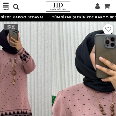
menü
NİZDE KARGO BEDAVA!
TÜM SİPARİŞLERİNİZDE KARGO BED
KARGO
BEDAVA