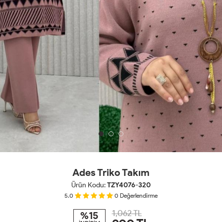
Ades Triko Takım
Ürün Kodu:
TZY4076-320
5.0
0
Değerlendirme
1,062 TL
%15