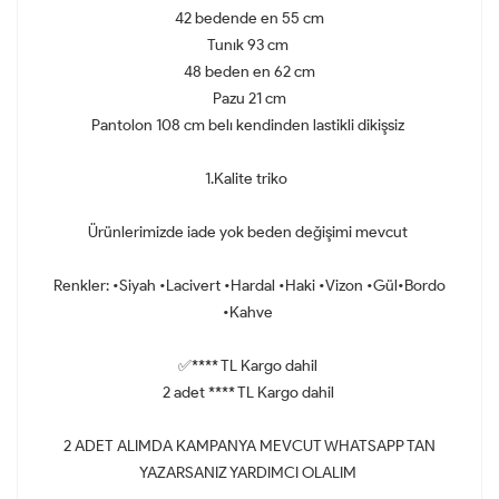
42 bedende en 55 cm
Tunık 93 cm
48 beden en 62 cm
Pazu 21 cm
Pantolon 108 cm belı kendinden lastikli dikişsiz
1.Kalite triko
Ürünlerimizde iade yok beden değişimi mevcut
Renkler: •Siyah •Lacivert •Hardal •Haki •Vizon •Gül•Bordo
•Kahve
✅**** TL Kargo dahil
2 adet **** TL Kargo dahil
2 ADET ALIMDA KAMPANYA MEVCUT WHATSAPP TAN
YAZARSANIZ YARDIMCI OLALIM