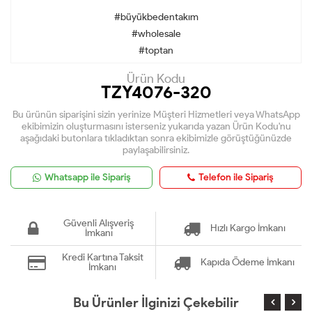
#büyükbedentakım
#wholesale
#toptan
Ürün Kodu
TZY4076-320
Bu ürünün siparişini sizin yerinize Müşteri Hizmetleri veya WhatsApp
ekibimizin oluşturmasını isterseniz yukarıda yazan Ürün Kodu'nu
aşağıdaki butonlara tıkladıktan sonra ekibimizle görüştüğünüzde
paylaşabilirsiniz.
Whatsapp ile Sipariş
Telefon ile Sipariş
Güvenli Alışveriş
Hızlı Kargo İmkanı
İmkanı
Kredi Kartına Taksit
Kapıda Ödeme İmkanı
İmkanı
Bu Ürünler İlginizi Çekebilir