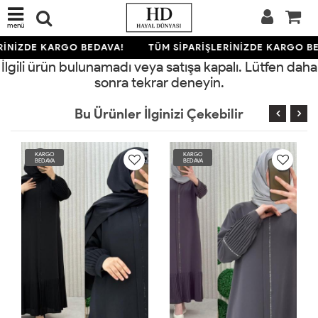
menü
RİNİZDE KARGO BEDAVA!
TÜM SİPARİŞLERİNİZDE KARGO BE
İlgili ürün bulunamadı veya satışa kapalı. Lütfen daha
sonra tekrar deneyin.
Bu Ürünler İlginizi Çekebilir
KARGO
KARGO
BEDAVA
BEDAVA