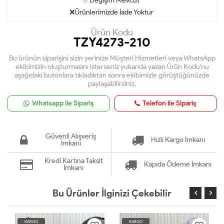
✅Değişim Mevcut
❌Ürünlerimizde İade Yoktur
Ürün Kodu
TZY4273-210
Bu ürünün siparişini sizin yerinize Müşteri Hizmetleri veya WhatsApp
ekibimizin oluşturmasını isterseniz yukarıda yazan Ürün Kodu'nu
aşağıdaki butonlara tıkladıktan sonra ekibimizle görüştüğünüzde
paylaşabilirsiniz.
Whatsapp ile Sipariş
Telefon ile Sipariş
Güvenli Alışveriş
Hızlı Kargo İmkanı
İmkanı
Kredi Kartına Taksit
Kapıda Ödeme İmkanı
İmkanı
Bu Ürünler İlginizi Çekebilir
KARGO
KARGO