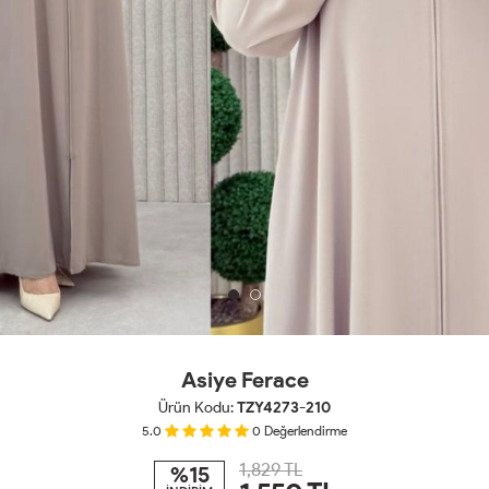
Asiye Ferace
Ürün Kodu:
TZY4273-210
5.0
0
Değerlendirme
1,829 TL
%15