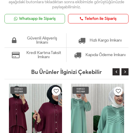
aşağıdaki butonlara tıkladıktan sonra ekibimizle görüştüğünüzde
paylaşabilirsiniz.
Whatsapp ile Sipariş
Telefon ile Sipariş
Güvenli Alışveriş
Hızlı Kargo İmkanı
İmkanı
Kredi Kartına Taksit
Kapıda Ödeme İmkanı
İmkanı
Bu Ürünler İlginizi Çekebilir
KARGO
KARGO
BEDAVA
BEDAVA