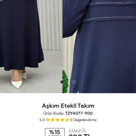
Aşkım Etekli Takım
Ürün Kodu:
TZY4077-900
5.0
0
Değerlendirme
1,062 TL
%15