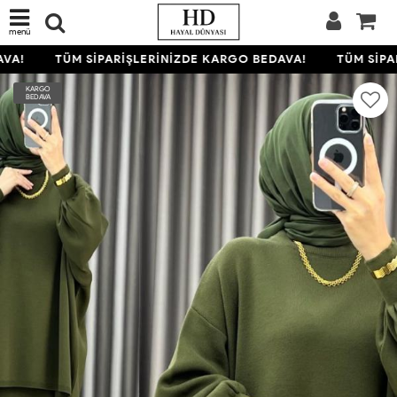
menü
!
TÜM SİPARİŞLERİNİZDE KARGO BEDAVA!
TÜM SİPARİŞ
KARGO
BEDAVA