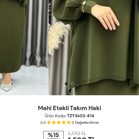
Mahi Etekli Takım Haki
Ürün Kodu:
TZY3603-414
5.0
0
Değerlendirme
1,770 TL
%15