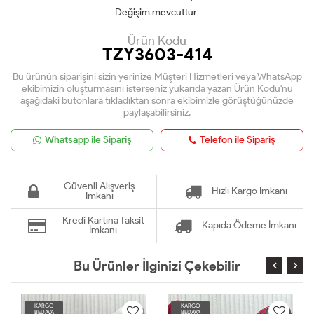
Değişim mevcuttur
Ürün Kodu
TZY3603-414
Bu ürünün siparişini sizin yerinize Müşteri Hizmetleri veya WhatsApp
ekibimizin oluşturmasını isterseniz yukarıda yazan Ürün Kodu'nu
aşağıdaki butonlara tıkladıktan sonra ekibimizle görüştüğünüzde
paylaşabilirsiniz.
Whatsapp ile Sipariş
Telefon ile Sipariş
Güvenli Alışveriş
Hızlı Kargo İmkanı
İmkanı
Kredi Kartına Taksit
Kapıda Ödeme İmkanı
İmkanı
Bu Ürünler İlginizi Çekebilir
KARGO
KARGO
BEDAVA
BEDAVA