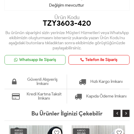
Değişim mevcuttur
Ürün Kodu
TZY3603-420
Bu ürünün siparişini sizin yerinize Müşteri Hizmetleri veya WhatsApp
ekibimizin oluşturmasını isterseniz yukarıda yazan Ürün Kodu'nu
aşağıdaki butonlara tıkladıktan sonra ekibimizle görüştüğünüzde
paylaşabilirsiniz.
Whatsapp ile Sipariş
Telefon ile Sipariş
Güvenli Alışveriş
Hızlı Kargo İmkanı
İmkanı
Kredi Kartına Taksit
Kapıda Ödeme İmkanı
İmkanı
Bu Ürünler İlginizi Çekebilir
KARGO
KARGO
BEDAVA
BEDAVA