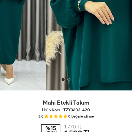
Mahi Etekli Takım
Ürün Kodu:
TZY3603-420
5.0
0
Değerlendirme
1,770 TL
%15