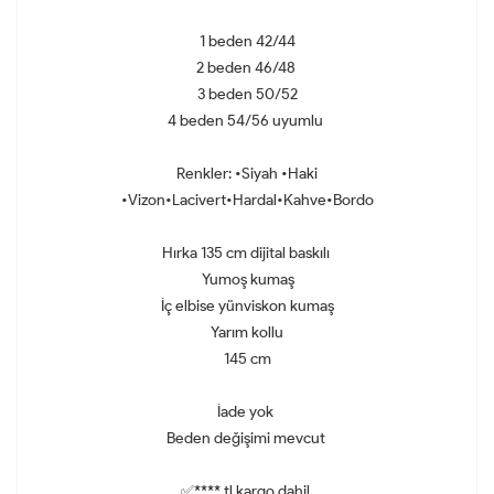
1 beden 42/44
2 beden 46/48
3 beden 50/52
4 beden 54/56 uyumlu
Renkler: •Siyah •Haki
•Vizon•Lacivert•Hardal•Kahve•Bordo
Hırka 135 cm dijital baskılı
Yumoş kumaş
İç elbise yünviskon kumaş
Yarım kollu
145 cm
İade yok
Beden değişimi mevcut
✅**** tl kargo dahil