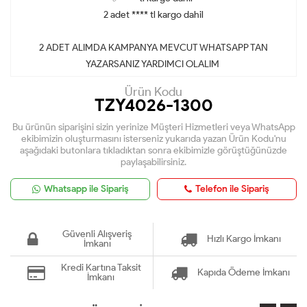
2 adet **** tl kargo dahil
2 ADET ALIMDA KAMPANYA MEVCUT WHATSAPP TAN
YAZARSANIZ YARDIMCI OLALIM
Ürün Kodu
TZY4026-1300
Bu ürünün siparişini sizin yerinize Müşteri Hizmetleri veya WhatsApp
ekibimizin oluşturmasını isterseniz yukarıda yazan Ürün Kodu'nu
aşağıdaki butonlara tıkladıktan sonra ekibimizle görüştüğünüzde
paylaşabilirsiniz.
Whatsapp ile Sipariş
Telefon ile Sipariş
Güvenli Alışveriş
Hızlı Kargo İmkanı
İmkanı
Kredi Kartına Taksit
Kapıda Ödeme İmkanı
İmkanı