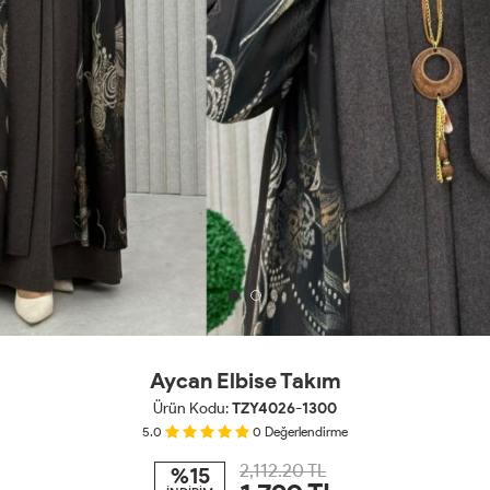
Aycan Elbise Takım
Ürün Kodu:
TZY4026-1300
5.0
0
Değerlendirme
2,112.20 TL
%15