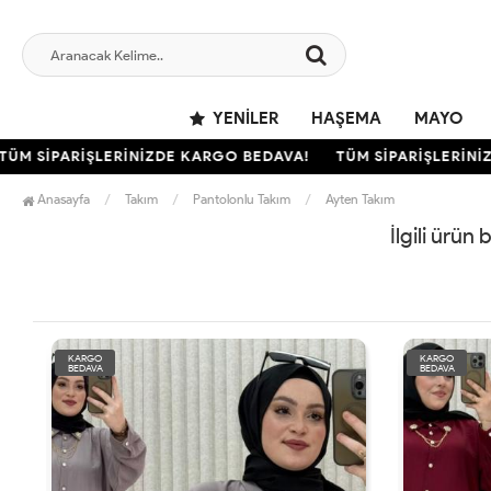
YENILER
HAŞEMA
MAYO
M SİPARİŞLERİNİZDE KARGO BEDAVA!
TÜM SİPARİŞLERİNİZ
Anasayfa
Takım
Pantolonlu Takım
Ayten Takım
İlgili ürün
KARGO
KARGO
BEDAVA
BEDAVA