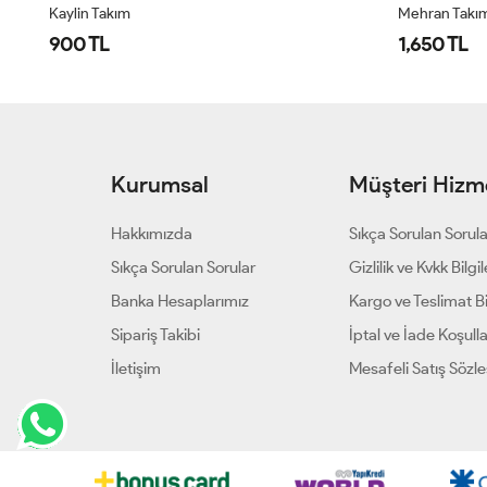
Kaylin Takım
Mehran Takı
900 TL
1,650 TL
Kurumsal
Müşteri Hizme
Hakkımızda
Sıkça Sorulan Sorul
Sıkça Sorulan Sorular
Gizlilik ve Kvkk Bilgil
Banka Hesaplarımız
Kargo ve Teslimat Bil
Sipariş Takibi
İptal ve İade Koşulla
İletişim
Mesafeli Satış Sözl