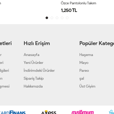
m
Özce Pantolonlu Takım
1,250 TL
tleri
Hızlı Erişim
Popüler Katego
ar
Anasayfa
Haşema
eri
Yeni Ürünler
Mayo
gileri
İndirimdeki Ürünler
Pareo
rı
Sipariş Takip
şal
eşmesi
Hakkımızda
Üst Giyim