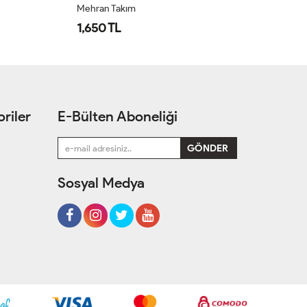
Mehran Takım
Öz
1,650 TL
1
riler
E-Bülten Aboneliği
Sosyal Medya