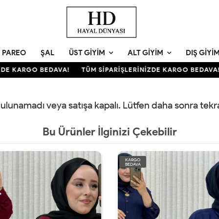
PAREO
ŞAL
ÜST GIYIM
ALT GIYIM
DIŞ GIYI
DE KARGO BEDAVA!
TÜM SİPARİŞLERİNİZDE KARGO BEDAVA!
 bulunamadı veya satışa kapalı. Lütfen daha sonra tek
Bu Ürünler İlginizi Çekebilir
KARGO
BEDAVA