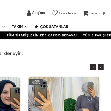
Giriş Yap
Favorilerim
Sepetim [
0
]
M
TAKIM
ÇOK SATANLAR
TÜM SİPARİŞLERİNİZDE KARGO BEDAVA!
TÜM SİPARİŞLERİ
rar deneyin.
KARGO
BEDAVA