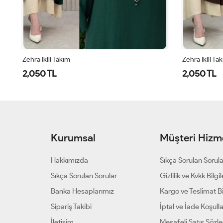
Zehra İkili Takım
Zehra İkili Ta
2,050 TL
2,050 TL
Kurumsal
Müşteri Hizme
Hakkımızda
Sıkça Sorulan Sorul
Sıkça Sorulan Sorular
Gizlilik ve Kvkk Bilgil
Banka Hesaplarımız
Kargo ve Teslimat Bil
Sipariş Takibi
İptal ve İade Koşulla
İletişim
Mesafeli Satış Sözl