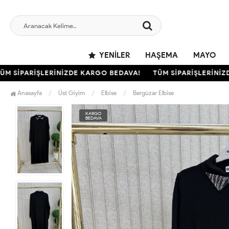
YENILER
HAŞEMA
MAYO
SİPARİŞLERİNİZDE KARGO BEDAVA!
TÜM SİPARİŞLERİNİZDE
Anasayfa
Üst Giyim
Elbise
Bergüzar Elbise
KARGO
BEDAVA