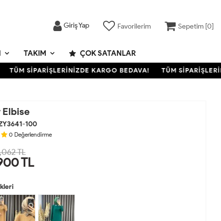
Giriş Yap
Favorilerim
Sepetim [
0
]
M
TAKIM
ÇOK SATANLAR
TÜM SİPARİŞLERİNİZDE KARGO BEDAVA!
TÜM SİPARİŞLERİNİ
 Elbise
ZY3641-100
0
Değerlendirme
,062 TL
900
TL
leri