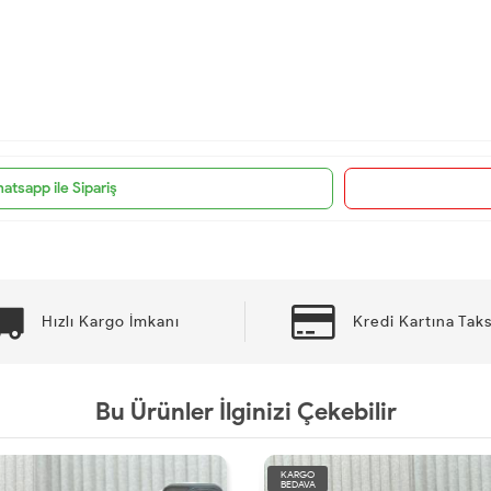
atsapp ile Sipariş
Hızlı Kargo İmkanı
Kredi Kartına Taks
Bu Ürünler İlginizi Çekebilir
KARGO
KA
BEDAVA
BE