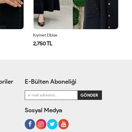
Kıymet Elbise
Ay
2,750 TL
1
riler
E-Bülten Aboneliği
Sosyal Medya