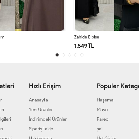
kım
Zahide Elbise
1,549 TL
tleri
Hızlı Erişim
Popüler Katego
ar
Anasayfa
Haşema
eri
Yeni Ürünler
Mayo
gileri
İndirimdeki Ürünler
Pareo
rı
Sipariş Takip
şal
eşmesi
Hakkımızda
Üst Giyim