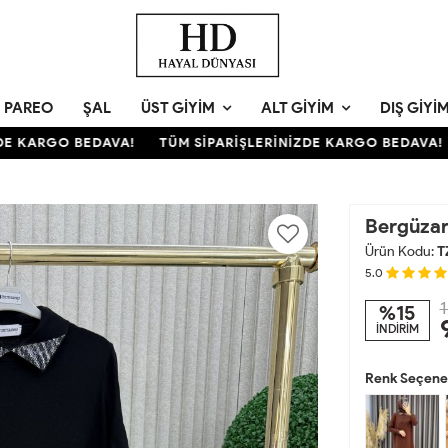
PAREO
ŞAL
ÜST GIYIM
ALT GIYIM
DIŞ GIYI
 KARGO BEDAVA!
TÜM SİPARİŞLERİNİZDE KARGO BEDAVA!
Bergüzar
Ürün Kodu:
T
5.0
1
%15
İNDİRİM
Renk Seçenek