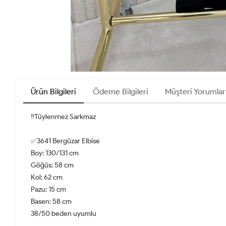
Ürün Bilgileri
Ödeme Bilgileri
Müşteri Yorumlar
‼️Tüylenmez Sarkmaz
✅3641 Bergüzar Elbise
Boy: 130/131 cm
Göğüs: 58 cm
Kol: 62 cm
Pazu: 15 cm
Basen: 58 cm
38/50 beden uyumlu