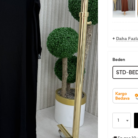
+
Daha Fazla
Beden
STD-BE