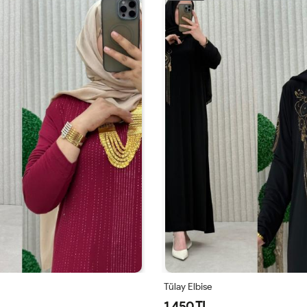
Tülay Elbise
Tülay
1,450 TL
1,4