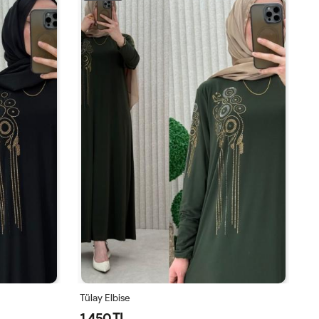
 Elbise
Karla Elbise
50 TL
1,350 TL