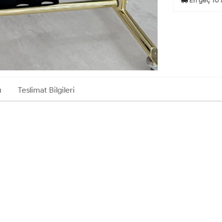
En geç 10 
ı
Teslimat Bilgileri