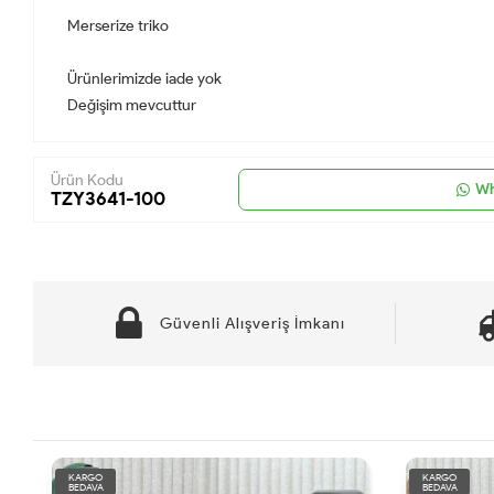
Merserize triko
Ürünlerimizde iade yok
Değişim mevcuttur
Ürün Kodu
Wh
TZY3641-100
Güvenli Alışveriş İmkanı
KARGO
BEDAVA