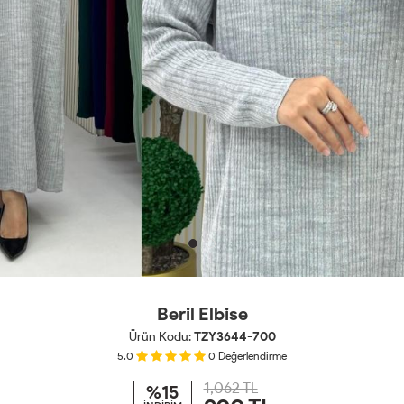
Beril Elbise
Ürün Kodu:
TZY3644-700
5.0
0
Değerlendirme
1,062 TL
%15