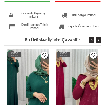
Güvenli Alışveriş
Hızlı Kargo İmkanı
İmkanı
Kredi Kartına Taksit
Kapıda Ödeme İmkanı
İmkanı
Bu Ürünler İlginizi Çekebilir
KARGO
KARGO
BEDAVA
BEDAVA