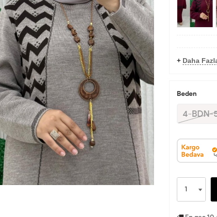
+
Daha Fazl
Beden
4-BDN-