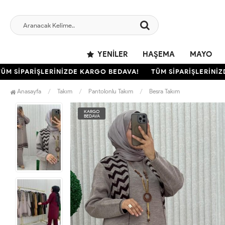
YENILER
HAŞEMA
MAYO
SİPARİŞLERİNİZDE KARGO BEDAVA!
TÜM SİPARİŞLERİNİZDE
Anasayfa
Takım
Pantolonlu Takım
Besra Takım
KARGO
BEDAVA