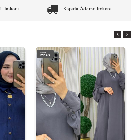
it İmkanı
Kapıda Ödeme İmkanı
RGO
KARGO
DAVA
BEDAVA