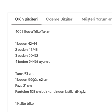
Ürün Bilgileri
Ödeme Bilgileri
Müşteri Yorumlar
4059 Besra Triko Takım
1 beden 42/44
2 beden 46/48
3 beden 50/52
4 beden 54/56 uyumlu
Tunık 93 cm
1 beden Göğüs 62 cm
Pazu 21 cm
Pantolon 108 cm belı kendinden lastikli dikişsiz
1.Kalite triko