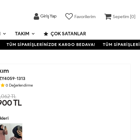
Giriş Yap
Favorilerim
Sepetim [
0
]
M
TAKIM
ÇOK SATANLAR
TÜM SİPARİŞLERİNİZDE KARGO BEDAVA!
TÜM SİPARİŞLERİNİ
kım
ZY4059-1313
0
Değerlendirme
,062 TL
900
TL
leri