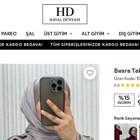
PAREO
ŞAL
ÜST GIYIM
ALT GIYIM
DIŞ GIYI
 KARGO BEDAVA!
TÜM SİPARİŞLERİNİZDE KARGO BEDAVA!
Besra Ta
Ürün Kodu:
T
5.0
1
%15
İNDİRİM
Renk Seçenek