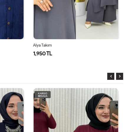
 Takım
Alya Takım
50 TL
1,950 TL
KARGO
BEDAVA