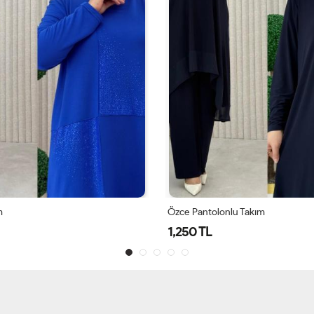
m
Özce Pantolonlu Takım
1,250 TL