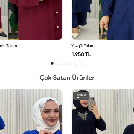
Yazgül Takım
Alya
1,950 TL
1,9
Çok Satan Ürünler
KARGO
BEDAVA