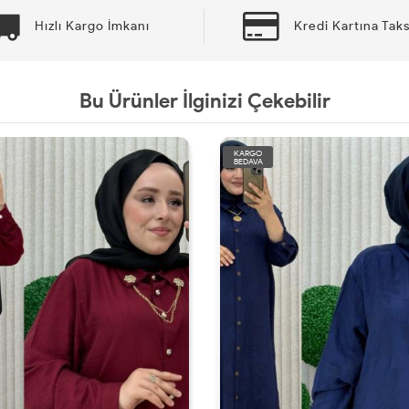
Hızlı Kargo İmkanı
Kredi Kartına Taks
Bu Ürünler İlginizi Çekebilir
KARGO
KA
BEDAVA
BE