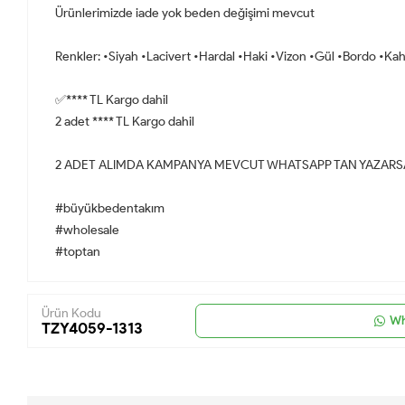
Ürünlerimizde iade yok beden değişimi mevcut
Renkler: •Siyah •Lacivert •Hardal •Haki •Vizon •Gül •Bordo •K
✅**** TL Kargo dahil
2 adet **** TL Kargo dahil
2 ADET ALIMDA KAMPANYA MEVCUT WHATSAPP TAN YAZARSA
#büyükbedentakım
#wholesale
#toptan
Ürün Kodu
Wh
TZY4059-1313